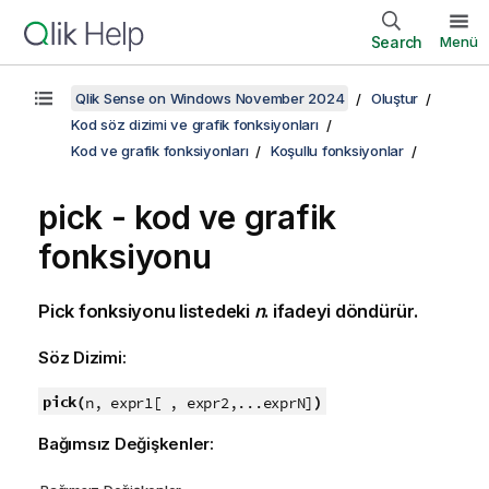
Search
Menü
Qlik Sense on Windows November 2024
Oluştur
Kod söz dizimi ve grafik fonksiyonları
Kod ve grafik fonksiyonları
Koşullu fonksiyonlar
pick - kod ve grafik
fonksiyonu
Pick fonksiyonu listedeki
n
. ifadeyi döndürür.
Söz Dizimi:
pick(
)
n, expr1[ , expr2,...exprN]
Bağımsız Değişkenler: