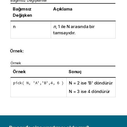
Bağımsız Değişkenler
Bağımsız
Açıklama
Değişken
n
n
, 1 ile
N
arasında bir
tamsayıdır.
Örnek:
Örnek
Örnek
Sonuç
pick( N, 'A','B',4, 6 )
N
=
2
ise
'B'
döndürür
N
=
3
ise
4
döndürür