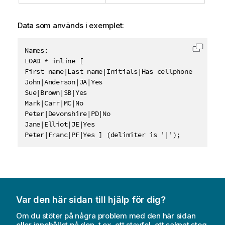
Data som används i exemplet:
Names:

Kopiera
LOAD * inline [

First name|Last name|Initials|Has cellphone

John|Anderson|JA|Yes

Sue|Brown|SB|Yes

Mark|Carr|MC|No

Peter|Devonshire|PD|No

Jane|Elliot|JE|Yes

Peter|Franc|PF|Yes ] (delimiter is '|');
Var den här sidan till hjälp för dig?
Om du stöter på några problem med den här sidan
eller innehållet på den, t.ex. ett stavfel, ett saknat steg