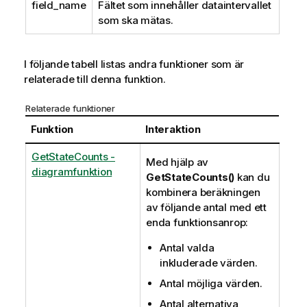
field_name
Fältet som innehåller dataintervallet
f
som ska mätas.
o
r
m
I följande tabell listas andra funktioner som är
a
relaterade till denna funktion.
t
i
Relaterade funktioner
o
n
Funktion
Interaktion
GetStateCounts -
Med hjälp av
diagramfunktion
GetStateCounts()
kan du
kombinera beräkningen
av följande antal med ett
enda funktionsanrop:
Antal valda
inkluderade värden.
Antal möjliga värden.
Antal alternativa