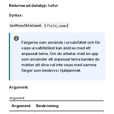
Returnerad datatyp:
heltal
Syntax:
(
)
GetPossibleCount
field_name
A
Färgerna som används i urvalsfältet och för
n
varje urvaltillstånd kan ändras med ett
t
anpassat tema. Om du arbetar med en app
e
som använder ett anpassat tema kanske du
c
märker att dina val inte visas med samma
k
färger som beskrivs i hjälpämnet.
n
i
n
Argument:
g
o
Argument
m
i
Argument
Beskrivning
n