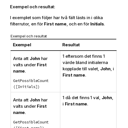
Exempel och resultat:
I exemplet som följer har två fält lästs in i olika
filterrutor, en för
First name
, och en för
Initials
.
Exempel och resultat
Exempel
Resultat
1 eftersom det finns 1
Anta att
John
har
värde bland initialerna
valts under
First
kopplade till valet,
John
, i
name
.
First name
.
GetPossibleCount
([Initials])
1 då det finns 1 val,
John
,
Anta att
John
har
i
First name
.
valts under
First
name
.
GetPossibleCount
([First name])