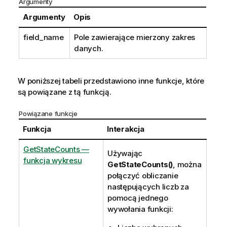
Argumenty
Argumenty
Opis
field_name
Pole zawierające mierzony zakres
danych.
W poniższej tabeli przedstawiono inne funkcje, które
są powiązane z tą funkcją.
Powiązane funkcje
Funkcja
Interakcja
GetStateCounts —
Używając
funkcja wykresu
GetStateCounts()
, można
połączyć obliczanie
następujących liczb za
pomocą jednego
wywołania funkcji: