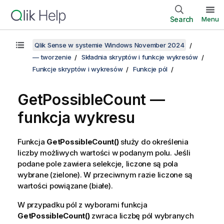
Search
Menu
Qlik Sense w systemie Windows November 2024
— tworzenie
Składnia skryptów i funkcje wykresów
Funkcje skryptów i wykresów
Funkcje pól
GetPossibleCount
—
funkcja wykresu
Funkcja
GetPossibleCount()
służy do określenia
liczby możliwych wartości w podanym polu. Jeśli
podane pole zawiera selekcje, liczone są pola
wybrane (zielone). W przeciwnym razie liczone są
wartości powiązane (białe).
W przypadku pól z wyborami funkcja
GetPossibleCount()
zwraca liczbę pól wybranych