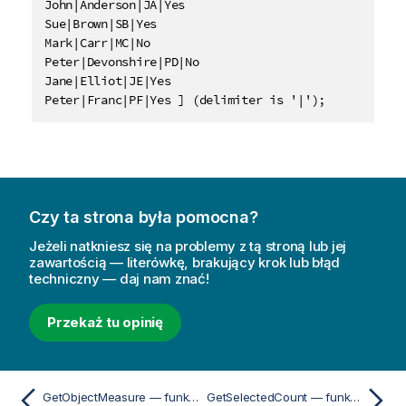
John|Anderson|JA|Yes

Sue|Brown|SB|Yes

Mark|Carr|MC|No

Peter|Devonshire|PD|No

Jane|Elliot|JE|Yes

Peter|Franc|PF|Yes ] (delimiter is '|');
Czy ta strona była pomocna?
Jeżeli natkniesz się na problemy z tą stroną lub jej
zawartością — literówkę, brakujący krok lub błąd
techniczny — daj nam znać!
Przekaż tu opinię
GetObjectMeasure — funkcja wykresu
GetSelectedCount — funkcja wykresu