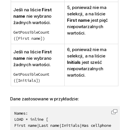
5, ponieważ nie ma
Jeśli na liście
First
selekcji, a na liście
name
nie wybrano
First name
jest pięć
żadnych wartości.
niepowtarzalnych
GetPossibleCount
wartości.
([First name])
6, ponieważ nie ma
Jeśli na liście
First
selekcji, a na liście
name
nie wybrano
Initials
jest sześć
żadnych wartości.
niepowtarzalnych
GetPossibleCount
wartości.
([Initials])
Dane zastosowane w przykładzie:
Names:

Skopiu
LOAD * inline [

First name|Last name|Initials|Has cellphone
