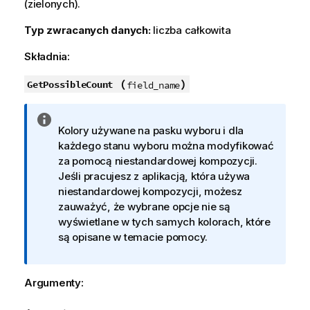
(zielonych).
Typ zwracanych danych:
liczba całkowita
Składnia:
(
)
GetPossibleCount
field_name
I
Kolory używane na pasku wyboru i dla
n
każdego stanu wyboru można modyfikować
f
za pomocą niestandardowej kompozycji.
o
Jeśli pracujesz z aplikacją, która używa
r
niestandardowej kompozycji, możesz
m
zauważyć, że wybrane opcje nie są
a
wyświetlane w tych samych kolorach, które
c
są opisane w temacie pomocy.
j
a
Argumenty: