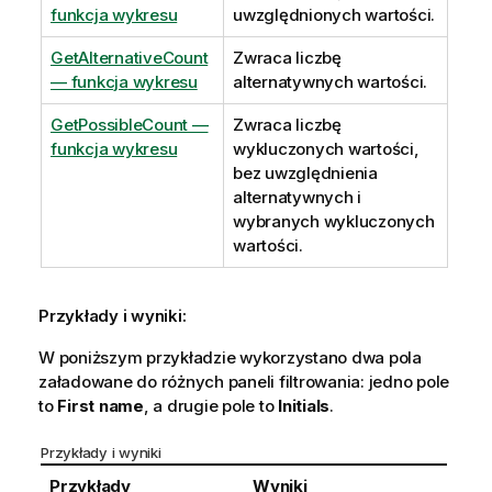
funkcja wykresu
uwzględnionych wartości.
GetAlternativeCount
Zwraca liczbę
— funkcja wykresu
alternatywnych wartości.
GetPossibleCount —
Zwraca liczbę
funkcja wykresu
wykluczonych wartości,
bez uwzględnienia
alternatywnych i
wybranych wykluczonych
wartości.
Przykłady i wyniki:
W poniższym przykładzie wykorzystano dwa pola
załadowane do różnych paneli filtrowania: jedno pole
to
First name
, a drugie pole to
Initials
.
Przykłady i wyniki
Przykłady
Wyniki