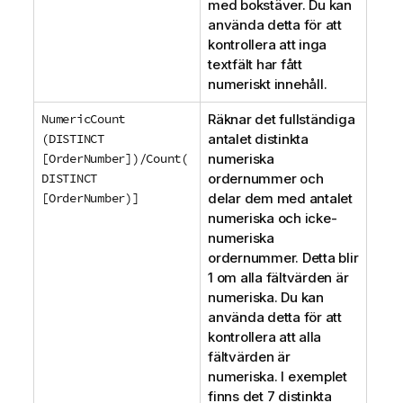
med bokstäver. Du kan
m
använda detta för att
a
kontrollera att inga
t
textfält har fått
i
numeriskt innehåll.
o
n
NumericCount
Räknar det fullständiga
(DISTINCT
antalet distinkta
[OrderNumber])/Count(
numeriska
DISTINCT
ordernummer och
[OrderNumber)]
delar dem med antalet
numeriska och icke-
numeriska
ordernummer. Detta blir
1 om alla fältvärden är
numeriska. Du kan
använda detta för att
kontrollera att alla
fältvärden är
numeriska. I exemplet
finns det 7 distinkta