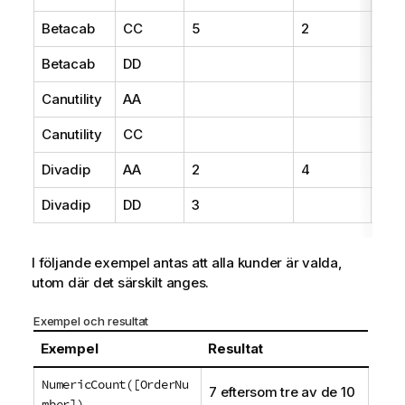
Betacab
CC
5
2
20
Betacab
DD
25
Canutility
AA
15
Canutility
CC
19
Divadip
AA
2
4
16
Divadip
DD
3
25
I följande exempel antas att alla kunder är valda,
utom där det särskilt anges.
Exempel och resultat
Exempel
Resultat
NumericCount([OrderNu
7 eftersom tre av de 10
mber])