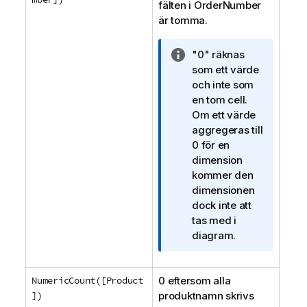
fälten i
OrderNumber
är tomma.
A
"0" räknas
n
som ett värde
t
och inte som
e
en tom cell.
c
Om ett värde
k
aggregeras till
n
0 för en
i
dimension
n
kommer den
g
dimensionen
o
dock inte att
m
tas med i
i
diagram.
n
f
NumericCount([Product
0 eftersom alla
o
])
produktnamn skrivs
r