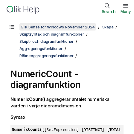
Search
Meny
Qlik Sense för Windows November 2024
Skapa
Skriptsyntax och diagramfunktioner
Skript- och diagramfunktioner
Aggregeringsfunktioner
Räkneaggregeringsfunktioner
NumericCount
-
diagramfunktion
NumericCount()
aggregerar antalet numeriska
värden i varje diagramdimension.
Syntax:
NumericCount(
{[SetExpression] [
DISTINCT
] [
TOTAL