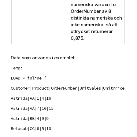
numeriska värden för
OrderNumber
av 8
distinkta numeriska och
icke numeriska, så att
uttrycket returnerar
0,875.
Data som används i exemplet:
Temp:
LOAD * inline [
Customer|Product|OrderNumber|UnitSales|UnitPrice
Astrida|AA|1|4|16
Astrida|AA|7|10|15
Astrida|BB|4|9|9
Betacab|CC|6|5|10