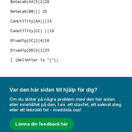
Betacab|AA|5|2|20
Betacab|BB||| 25
Canutility|AA|||15
Canutility|CC| ||19
Divadip|CC|2|4|16
Divadip|DD|3|1|25
] (delimiter is '|');
Var den här sidan till hjälp för dig?
Om du stöter på några problem med den här sidan
eller innehållet på den, t.ex. ett stavfel, ett saknat steg
eller ett tekniskt fel – meddela oss!
Lämna din feedback här