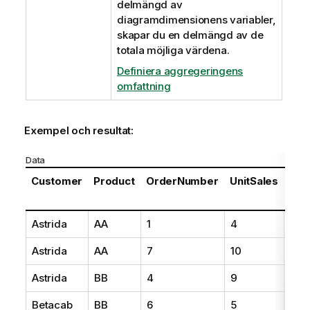
delmängd av
diagramdimensionens variabler,
skapar du en delmängd av de
totala möjliga värdena.
Definiera aggregeringens
omfattning
Exempel och resultat:
Data
Customer
Product
OrderNumber
UnitSales
Unit
Pri
Astrida
AA
1
4
16
Astrida
AA
7
10
15
Astrida
BB
4
9
1
Betacab
BB
6
5
10