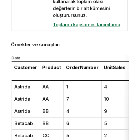
kullanarak toplam olası
değerlerin bir alt kümesini
oluşturursunuz.
Toplama kapsamını tanımlama
Örnekler ve sonuçlar:
Data
Customer
Product
OrderNumber
UnitSales
Unit
Pri
Astrida
AA
1
4
16
Astrida
AA
7
10
15
Astrida
BB
4
9
1
Betacab
BB
6
5
10
Betacab
CC
5
2
20