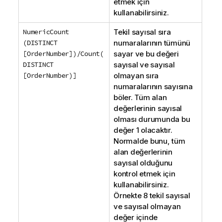
etmek için
kullanabilirsiniz.
NumericCount
Tekil sayısal sıra
(DISTINCT
numaralarının tümünü
[OrderNumber])/Count(
sayar ve bu değeri
DISTINCT
sayısal ve sayısal
[OrderNumber)]
olmayan sıra
numaralarının sayısına
böler. Tüm alan
değerlerinin sayısal
olması durumunda bu
değer 1 olacaktır.
Normalde bunu, tüm
alan değerlerinin
sayısal olduğunu
kontrol etmek için
kullanabilirsiniz.
Örnekte 8 tekil sayısal
ve sayısal olmayan
değer içinde