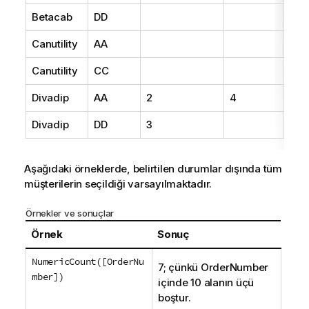
Betacab
DD
25
Canutility
AA
15
Canutility
CC
19
Divadip
AA
2
4
16
Divadip
DD
3
25
Aşağıdaki örneklerde, belirtilen durumlar dışında tüm
müşterilerin seçildiği varsayılmaktadır.
Örnekler ve sonuçlar
Örnek
Sonuç
NumericCount([OrderNu
7; çünkü
OrderNumber
mber])
içinde 10 alanın üçü
boştur.