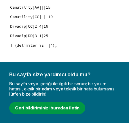
Canutility|AA|||15
Canutility|CC| ||19
Divadip|CC|2|4|16
Divadip|DD|3|1|25
] (delimiter is '|');
Bu sayfa size yardımcı oldu mu?
Bu sayfa veya içeriği ile ilgili bir sorun; bir yazım
hatası, eksik bir adım veya teknik bir hata bulursanız
lütfen bize bildirin!
Geri bildiriminizi buradan iletin