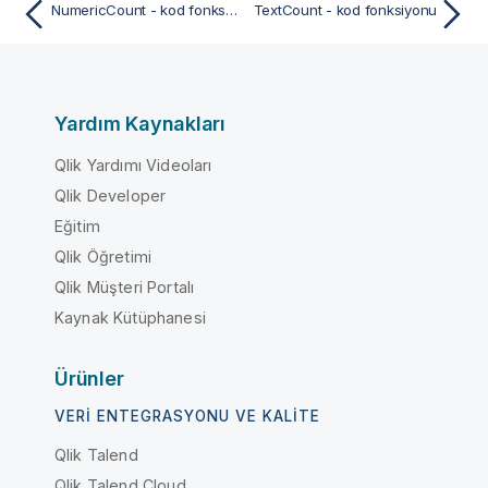
NumericCount - kod fonksiyonu
TextCount - kod fonksiyonu
Yardım Kaynakları
Qlik Yardımı Videoları
Qlik Developer
Eğitim
Qlik Öğretimi
Qlik Müşteri Portalı
Kaynak Kütüphanesi
Ürünler
VERI ENTEGRASYONU VE KALITE
Qlik Talend
Qlik Talend Cloud