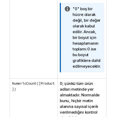
B
"0" boş bir
i
hücre olarak
l
değil, bir değer
g
olarak kabul
i
edilir. Ancak,
n
bir boyut için
o
hesaplamanın
t
toplamı 0 ise
u
bu boyut
grafiklere dahil
edilmeyecektir.
NumericCount([Product
0; çünkü tüm ürün
])
adları metinde yer
almaktadır. Normalde
bunu, hiçbir metin
alanına sayısal içerik
verilmediğini kontrol