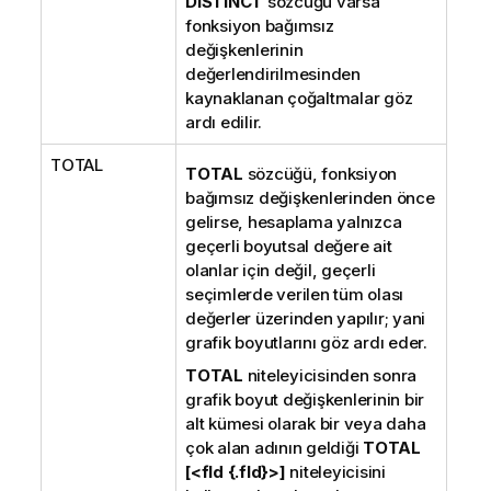
DISTINCT
sözcüğü varsa
fonksiyon bağımsız
değişkenlerinin
değerlendirilmesinden
kaynaklanan çoğaltmalar göz
ardı edilir.
TOTAL
TOTAL
sözcüğü, fonksiyon
bağımsız değişkenlerinden önce
gelirse, hesaplama yalnızca
geçerli boyutsal değere ait
olanlar için değil, geçerli
seçimlerde verilen tüm olası
değerler üzerinden yapılır; yani
grafik boyutlarını göz ardı eder.
TOTAL
niteleyicisinden sonra
grafik boyut değişkenlerinin bir
alt kümesi olarak bir veya daha
çok alan adının geldiği
TOTAL
[<fld {.fld}>]
niteleyicisini