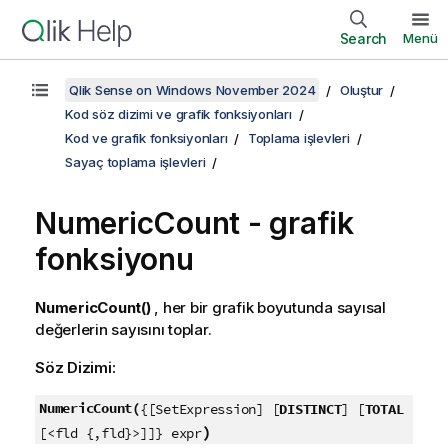
Search
Menü
Qlik Sense on Windows November 2024
Oluştur
Kod söz dizimi ve grafik fonksiyonları
Kod ve grafik fonksiyonları
Toplama işlevleri
Sayaç toplama işlevleri
NumericCount
- grafik
fonksiyonu
NumericCount()
, her bir grafik boyutunda sayısal
değerlerin sayısını toplar.
Söz Dizimi:
NumericCount(
{[SetExpression] [
DISTINCT
] [
TOTAL
)
[<fld {,fld}>]]} expr