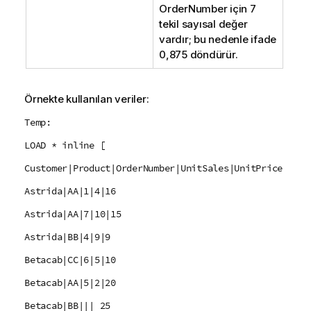
OrderNumber
için 7
tekil sayısal değer
vardır; bu nedenle ifade
0,875 döndürür.
Örnekte kullanılan veriler:
Temp:
LOAD * inline [
Customer|Product|OrderNumber|UnitSales|UnitPrice
Astrida|AA|1|4|16
Astrida|AA|7|10|15
Astrida|BB|4|9|9
Betacab|CC|6|5|10
Betacab|AA|5|2|20
Betacab|BB||| 25