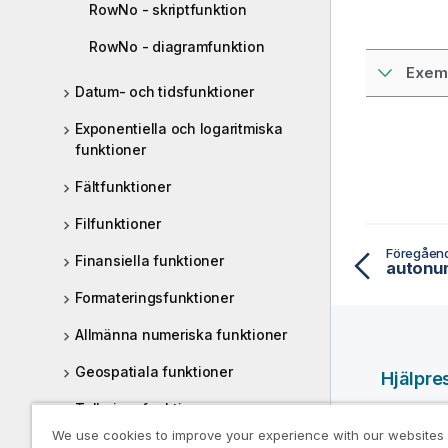
RowNo - skriptfunktion
RowNo - diagramfunktion
Exemp
Datum- och tidsfunktioner
Exponentiella och logaritmiska
funktioner
Fältfunktioner
Filfunktioner
Föregåen
Finansiella funktioner
autonum
Formateringsfunktioner
Allmänna numeriska funktioner
Geospatiala funktioner
Hjälpre
Tolkningsfunktioner
Qlik-hjäl
We use cookies to improve your experience with our websites
Qlik Deve
Postöverskridande funktioner