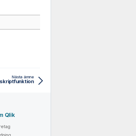
Nästa ämne
skriptfunktion
m Qlik
retag
dning