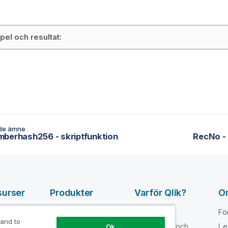
el och resultat:
de ämne
berhash256 - skriptfunktion
RecNo - 
surser
Produkter
Varför Qlik?
O
DATA
pvideor
Varför Qlik
Fö
INTEGRATION
 and to
loper
Förtroende och
Le
Ok
OCH KVALITET