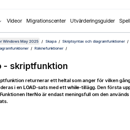
Videor
Migrationscenter
Utvärderingsguider
Spel
för Windows May 2025
Skapa
Skriptsyntax och diagramfunktioner
iagramfunktioner
Räknefunktioner
o - skriptfunktion
ptfunktion returnerar ett heltal som anger för vilken gång
deras i en
LOAD
-sats med ett
while
-tillägg. Den första u
 Funktionen
IterNo
är endast meningsfull om den används
ats.