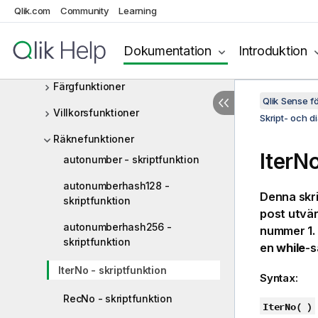
Qlik.com
Community
Learning
Skript- och diagramfunktioner
Aggregeringsfunktioner
Dokumentation
Introduktion
Aggr - diagramfunktion
Färgfunktioner
Qlik Sense 
Villkorsfunktioner
Skript- och d
Räknefunktioner
IterN
autonumber - skriptfunktion
autonumberhash128 -
Denna skri
skriptfunktion
post utvär
autonumberhash256 -
nummer 1.
skriptfunktion
en
while
-s
IterNo - skriptfunktion
Syntax:
RecNo - skriptfunktion
IterNo( )