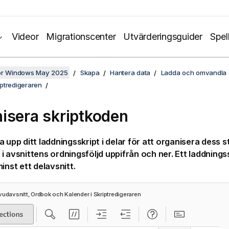
Videor
Migrationscenter
Utvärderingsguider
Spel
för Windows May 2025
Skapa
Hantera data
Ladda och omvandla d
ptredigeraren
isera skriptkoden
a upp ditt laddningsskript i delar för att organisera dess s
i avsnittens ordningsföljd uppifrån och ner. Ett laddnings
inst ett delavsnitt.
vudavsnitt, Ordbok och Kalender i
Skriptredigeraren