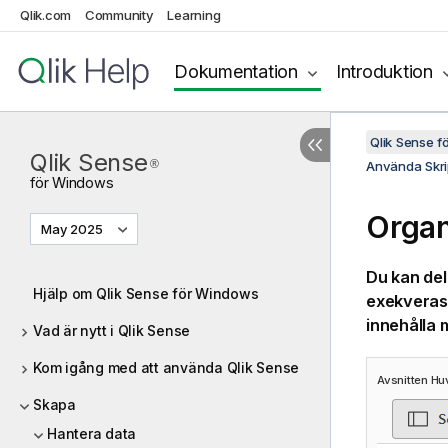
Qlik.com
Community
Learning
Dokumentation
Introduktion
Qlik Sense 
Qlik Sense
®
Använda Skri
för
Windows
Organ
May 2025
Du kan del
Hjälp om Qlik Sense för Windows
exekveras 
innehålla m
Vad är nytt i Qlik Sense
Kom igång med att använda Qlik Sense
Avsnitten Hu
Skapa
Hantera data