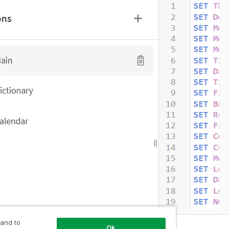
 and to
Ok