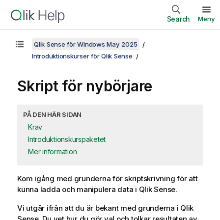
Search
Meny
Qlik Sense för Windows May 2025
Introduktionskurser för Qlik Sense
Skript för nybörjare
PÅ DEN HÄR SIDAN
Krav
Introduktionskurspaketet
Mer information
Kom igång med grunderna för skriptskrivning för att
kunna ladda och manipulera data i
Qlik Sense
.
Vi utgår ifrån att du är bekant med grunderna i
Qlik
Sense
. Du vet hur du gör val och tolkar resultaten av