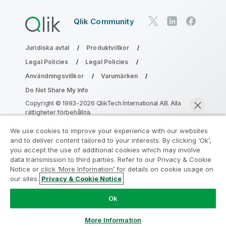
Qlik Community
Juridiska avtal
Produktvillkor
Legal Policies
Legal Policies
Användningsvillkor
Varumärken
Do Not Share My Info
Copyright © 1993-2026 QlikTech International AB. Alla
rättigheter förbehållna.
We use cookies to improve your experience with our websites
and to deliver content tailored to your interests. By clicking ‘Ok’,
Gå med i programmet Analytics
you accept the use of additional cookies which may involve
data transmission to third parties. Refer to our Privacy & Cookie
Modernization
Notice or click ‘More Information’ for details on cookie usage on
our sites.
Privacy & Cookie Notice
Modernisera utan att kompromissa med dina värdefulla
Chatta nu
QlikView-appar med programmet för
Ok
analysmodernisering.
Klicka här
för mer information eller
ta kontakt:
ampquestions@qlik.com
More Information