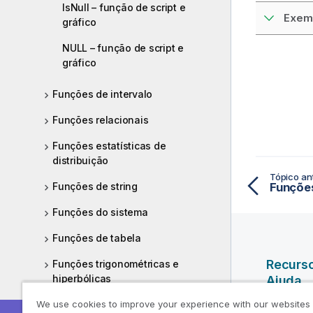
IsNull – função de script e
Exemp
gráfico
NULL – função de script e
gráfico
Funções de intervalo
Funções relacionais
Funções estatísticas de
distribuição
Tópico ant
Funções de string
Funçõe
Funções do sistema
Funções de tabela
Recurs
Funções trigonométricas e
hiperbólicas
Ajuda
We use cookies to improve your experience with our websites
Funções de janela
Vídeos da