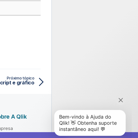
Próximo tópico
cript e gráfico
bre A Qlik
presa
derança