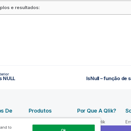
los e resultados:
erior
s NULL
IsNull – função de s
os De
Produtos
Por Que A Qlik?
So
DATA
Por que a Qlik
Em
INTEGRATION
 and to
 Qlik
Confiança e
Li
Ok
AND QUALITY