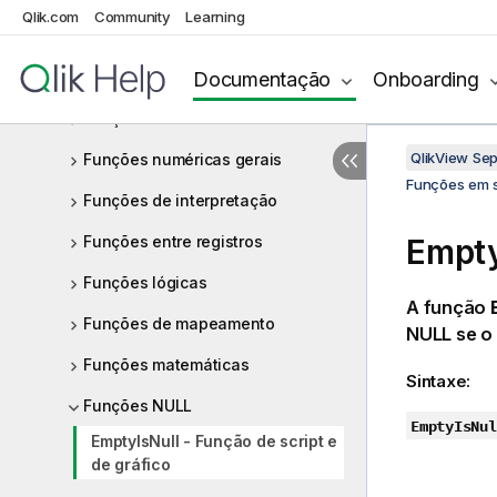
Qlik.com
Community
Learning
Funções de arquivo
Documentação
Onboarding
Funções financeiras
Funções de formato
QlikView Se
Funções numéricas gerais
Funções em s
Funções de interpretação
Funções entre registros
Empty
Funções lógicas
A função
Funções de mapeamento
NULL
se o 
Funções matemáticas
Sintaxe:
Funções NULL
EmptyIsNul
EmptyIsNull - Função de script e
de gráfico