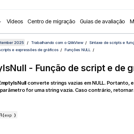
Vídeos
Centro de migração
Guias de avaliação
M
ptember 2025
Trabalhando com o QlikView
Sintaxe de scripts e fun
cripts e expressões de gráficos
Funções NULL
IsNull - Função de script e de g
EmptyIsNull
converte strings vazias em
NULL
. Portanto, 
parâmetro for uma string vazia. Caso contrário, retorna
l(
)
exp