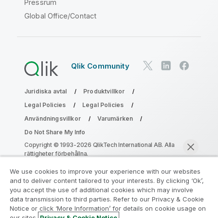
Pressrum
Global Office/Contact
Qlik Community
Juridiska avtal
Produktvillkor
Legal Policies
Legal Policies
Användningsvillkor
Varumärken
Do Not Share My Info
Copyright © 1993-2026 QlikTech International AB. Alla
rättigheter förbehållna.
We use cookies to improve your experience with our websites
and to deliver content tailored to your interests. By clicking ‘Ok’,
Gå med i programmet Analytics
you accept the use of additional cookies which may involve
data transmission to third parties. Refer to our Privacy & Cookie
Modernization
Notice or click ‘More Information’ for details on cookie usage on
our sites.
Privacy & Cookie Notice