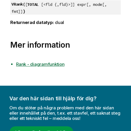
VRank(
[
TOTAL
[<fld {,fld}>]] expr[, mode[,
)
fmt]]
Returnerad datatyp:
dual
Mer information
Rank - diagramfunktion
Var den här sidan till hjälp för dig?
Om du stöter på några problem med den här sidan
eller innehållet på den, t.ex. ett stavfel, ett saknat steg
eller ett tekniskt fel – meddela oss!