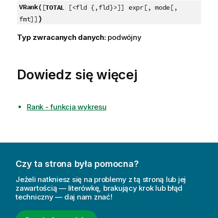
VRank(
[
TOTAL
[<fld {,fld}>]] expr[, mode[,
)
fmt]]
Typ zwracanych danych:
podwójny
Dowiedz się więcej
Rank - funkcja wykresu
Czy ta strona była pomocna?
Jeżeli natkniesz się na problemy z tą stroną lub jej
zawartością — literówkę, brakujący krok lub błąd
techniczny — daj nam znać!