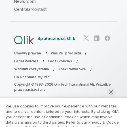
Newsroom
Centrala/Kontakt
Społeczność Qlik
Umowy prawne
Warunki produktu
Legal Policies
Legal Policies
Warunki korzystania
Znaki towarowe
Do Not Share My Info
Copyright © 1993-2026 QlikTech International AB. Wszelkie
prawa zastrzeżone.
We use cookies to improve your experience with our websites
Dołącz do Programu Modernizacji
and to deliver content tailored to your interests. By clicking ‘Ok’,
Analityki
you accept the use of additional cookies which may involve
data transmission to third parties. Refer to our Privacy & Cookie