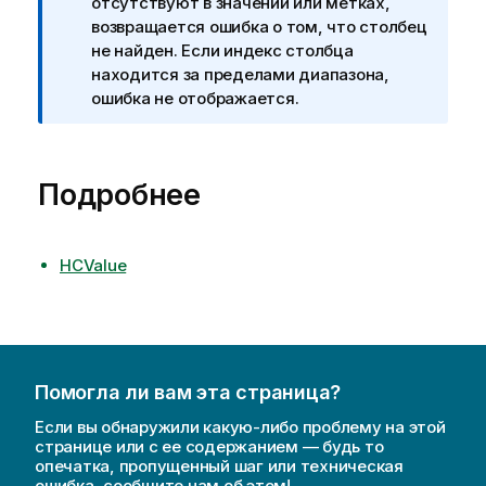
р
отсутствуют в значении или метках,
и
возвращается ошибка о том, что столбец
м
не найден. Если индекс столбца
е
находится за пределами диапазона,
ч
ошибка не отображается.
а
н
и
Подробнее
е
к
и
н
HCValue
ф
о
р
м
а
Помогла ли вам эта страница?
ц
Если вы обнаружили какую-либо проблему на этой
и
странице или с ее содержанием — будь то
и
опечатка, пропущенный шаг или техническая
ошибка, сообщите нам об этом!