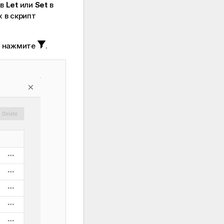
ов
Let
или
Set
в
 в скрипт
о нажмите
.