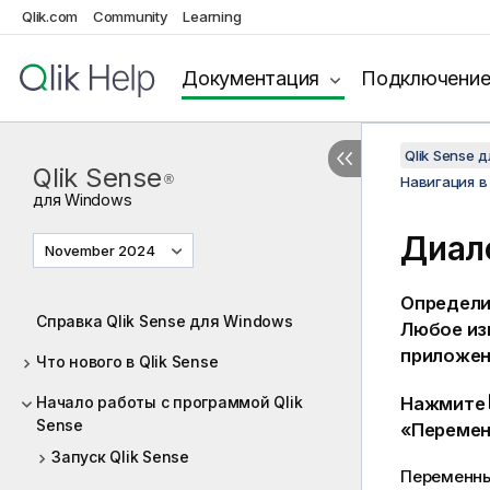
Qlik.com
Community
Learning
Документация
Подключени
Qlik Sense 
Qlik Sense
®
Навигация в
для
Windows
Диал
November 2024
Определи
Справка Qlik Sense для Windows
Любое из
приложен
Что нового в Qlik Sense
Начало работы с программой Qlik
Нажмите
Sense
«Перемен
Запуск Qlik Sense
Переменны