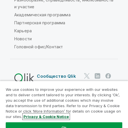
и участие
Академическая программа
Партнерская программа
Карьера
Новости
Головной офис/Контакт
Сообщество Qlik
We use cookies to improve your experience with our websites
Юридические соглашения
and to deliver content tailored to your interests. By clicking ‘Ok’,
Условия использования продуктов
you accept the use of additional cookies which may involve
data transmission to third parties. Refer to our Privacy & Cookie
Legal Policies
Юридические положения
Notice or click ‘More Information’ for details on cookie usage on
Условия использования
Товарные знаки
our sites.
Privacy & Cookie Notice
Do Not Share My Info
Ok