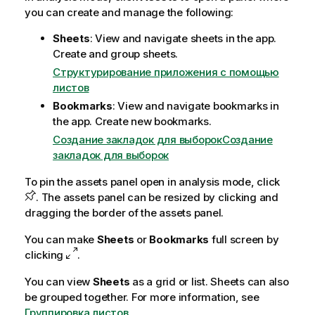
you can create and manage the following:
Sheets
: View and navigate sheets in the app.
Create and group sheets.
Структурирование приложения с помощью
листов
Bookmarks
: View and navigate bookmarks in
the app. Create new bookmarks.
Создание закладок для выборок
Создание
закладок для выборок
To pin the assets panel open in analysis mode, click
. The assets panel can be resized by clicking and
dragging the border of the assets panel.
You can make
Sheets
or
Bookmarks
full screen by
clicking
.
You can view
Sheets
as a grid or list. Sheets can also
be grouped together. For more information, see
Группировка листов
.