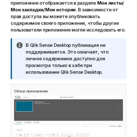
приложения отображается в разделе
Мои листы
/
Мои закладки
/
Мои истории
. В зависимости от
прав доступа вы можете опубликовать
содержимое своего приложения, чтобы другие
пользователи приложения могли исследовать его.
П
В
Qlik Sense Desktop
публикация не
р
поддерживается. Это означает, что
и
личное содержимое доступно для
м
просмотра только в хабе при
е
использовании
Qlik Sense Desktop
.
ч
а
Обзор приложения
н
и
е
к
и
н
ф