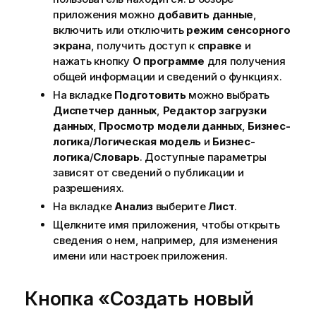
приложения можно
добавить данные
,
включить или отключить
режим сенсорного
экрана
, получить доступ к
справке
и
нажать кнопку
О программе
для получения
общей информации и сведений о функциях.
На вкладке
Подготовить
можно выбрать
Диспетчер данных
,
Редактор загрузки
данных
,
Просмотр модели данных
,
Бизнес-
логика
/
Логическая модель
и
Бизнес-
логика
/
Словарь
. Доступные параметры
зависят от сведений о публикации и
разрешениях.
На вкладке
Анализ
выберите
Лист
.
Щелкните имя приложения, чтобы открыть
сведения о нем, например, для изменения
имени или настроек приложения.
Кнопка «Создать новый