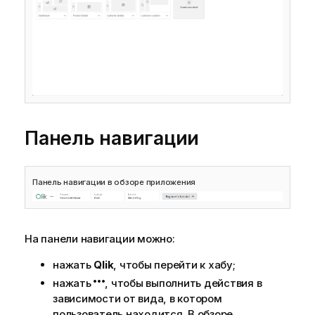
о
р
м
а
ц
и
и
Панель навигации
Панель навигации в обзоре приложения
На панели навигации можно:
нажать
Qlik
, чтобы перейти к хабу;
нажать
, чтобы выполнить действия в
зависимости от вида, в котором
пользователь находится. В обзоре