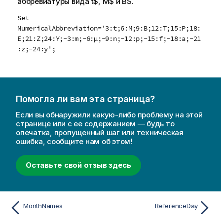
аббревиатуры вида t$, M$ и B$.
Set
NumericalAbbreviation='3:t;6:M;9:B;12:T;15:P;18:
E;21:Z;24:Y;-3:m;-6:µ;-9:n;-12:p;-15:f;-18:a;-21
:z;-24:y';
Помогла ли вам эта страница?
Если вы обнаружили какую-либо проблему на этой
странице или с ее содержанием — будь то
опечатка, пропущенный шаг или техническая
ошибка, сообщите нам об этом!
Оставьте свой отзыв здесь
MonthNames
ReferenceDay