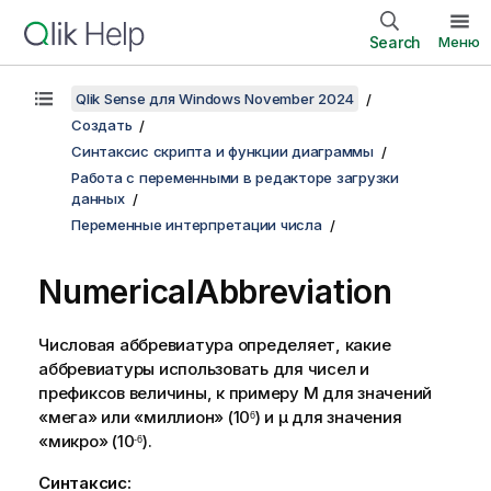
Search
Меню
Qlik Sense для Windows November 2024
Создать
Синтаксис скрипта и функции диаграммы
Работа с переменными в редакторе загрузки
данных
Переменные интерпретации числа
NumericalAbbreviation
Числовая аббревиатура определяет, какие
аббревиатуры использовать для чисел и
префиксов величины, к примеру
M
для значений
«мега» или «миллион» (10
) и
µ
для значения
6
«микро» (10
).
-6
Синтаксис: