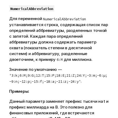
NumericalAbbreviation
Для переменной
NumericalAbbreviation
устанавливается строка, содержащая список пар
определений аббревиатуры, разделенных точкой
с запятой. Каждая пара определений
аббревиатуры должна содержать параметр
охвата (показатель степени в десятичной
системе) и аббревиатуру, разделенные
двоеточием, к примеру
для миллиона.
6:M
Значение по умолчанию —
'3:k;6:M;9:G;12:T;15:P;18:E;21:Z;24:Y;-3:m;-6:µ;
.
-9:n;-12:p;-15:f;-18:a;-21:z;-24:y'
Примеры:
Данный параметр заменяет префикс тысячи на
t
и
префикс миллиарда на
B
. Это полезно для
финансовых приложений, где встречаются