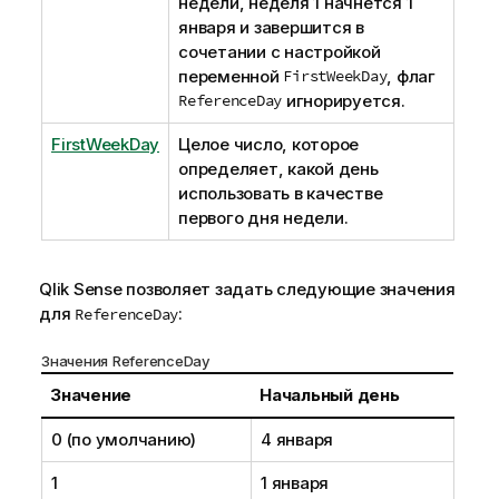
недели, неделя 1 начнется 1
января и завершится в
сочетании с настройкой
переменной
FirstWeekDay
, флаг
ReferenceDay
игнорируется.
FirstWeekDay
Целое число, которое
определяет, какой день
использовать в качестве
первого дня недели.
Qlik Sense
позволяет задать следующие значения
для
:
ReferenceDay
Значения ReferenceDay
Значение
Начальный день
0 (по умолчанию)
4 января
1
1 января