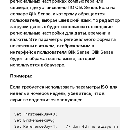
региональных настройках компьютера или
сервера, где установлено ПО
Qlik Sense
. Если на
сервере
Qlik Sense
, к которому обращается
пользователь, выбран шведский язык, то редактор
загрузки данных будет использовать шведские
региональные настройки для даты, времени и
валюты. Эти параметры регионального формата
не связаны с языком, отображаемым в
интерфейсе пользователя
Qlik Sense
.
Qlik Sense
будет отображаться на языке, который
используется в браузере.
Примеры:
Если требуется использовать параметры ISO для
недель и номеров недель, убедитесь, что в
скрипте содержится следующее:
Set FirstWeekDay=0;  

Set BrokenWeeks=0;   

Set ReferenceDay=4;    // Jan 4th is always in week