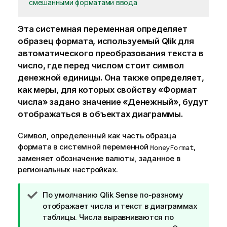
смешанными форматами ввода
Эта системная переменная определяет
образец формата, используемый
Qlik
для
автоматического преобразования текста в
число, где перед числом стоит символ
денежной единицы. Она также определяет,
как меры, для которых свойству «Формат
числа» задано значение «Денежный», будут
отображаться в объектах диаграммы.
Символ, определенный как часть образца
формата в системной переменной
,
MoneyFormat
заменяет обозначение валюты, заданное в
региональных настройках.
П
По умолчанию
Qlik Sense
по-разному
р
отображает числа и текст в диаграммах
и
таблицы. Числа выравниваются по