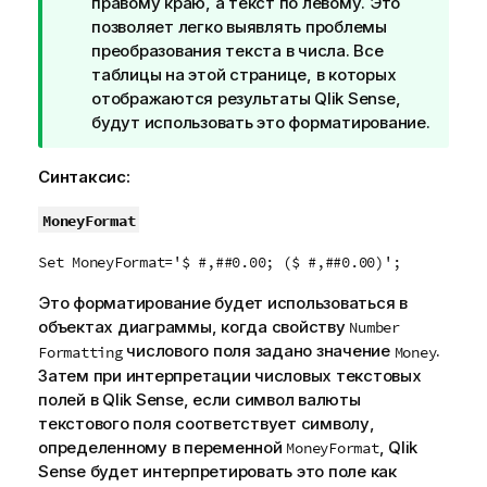
м
правому краю, а текст по левому. Это
е
позволяет легко выявлять проблемы
ч
преобразования текста в числа. Все
а
таблицы на этой странице, в которых
н
отображаются результаты
Qlik Sense
,
и
будут использовать это форматирование.
е
к
Синтаксис:
п
о
MoneyFormat
д
Set MoneyFormat='$ #,##0.00; ($ #,##0.00)';
с
к
Это форматирование будет использоваться в
а
объектах диаграммы, когда свойству
Number
з
числового поля задано значение
.
Formatting
Money
к
Затем при интерпретации числовых текстовых
е
полей в
Qlik Sense
, если символ валюты
текстового поля соответствует символу,
определенному в переменной
,
Qlik
MoneyFormat
Sense
будет интерпретировать это поле как