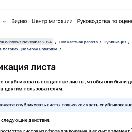
е
Видео
Центр миграции
Руководства по оцен
для Windows November 2024
Совместная работа
Публикация
 потоках Qlik Sense Enterprise
икация листа
е опубликовать созданные листы, чтобы они были 
а другим пользователям.
ожете опубликовать листы только как часть опубликованн
 следующие действия.
росмотра листов из обзора приложения щелкните элемент