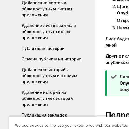
Добавление листов к
ч
Щелкн
общедоступным листам
а
Опуб
приложения
н
Откр
и
Удаление листов из числа
Нажм
е
общедоступных листов
к
приложения
Лист буде
и
мной
.
Публикация истории
н
ф
Другие по
Отмена публикации истории
о
опубликов
р
Добавление историй к
м
общедоступным историям
П
Лис
а
приложения
р
Опу
ц
и
ресу
Удаление историй из
и
м
общедоступных историй
и
е
приложения
ч
Подр
а
Публикация закладок
н
We use cookies to improve your experience with our websites
Отмена публикации закладок
и