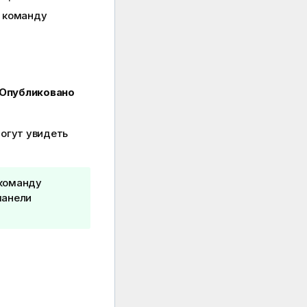
е команду
Опубликовано
огут увидеть
 команду
панели