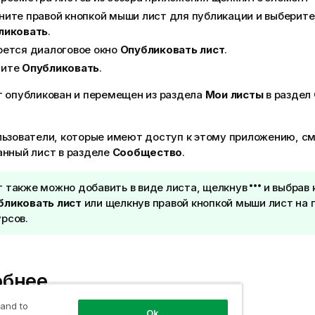
ите правой кнопкой мыши лист для публикации и выберит
ликовать
.
оется диалоговое окно
Опубликовать лист
.
ите
Опубликовать
.
т опубликован и перемещен из раздела
Мои листы
в раздел
льзователи, которые имеют доступ к этому приложению, см
анный лист в разделе
Сообщество
.
т также можно добавить в виде листа, щелкнув
и выбрав
бликовать лист
или щелкнув правой кнопкой мыши лист на 
рсов.
обнее
 and to
Ok