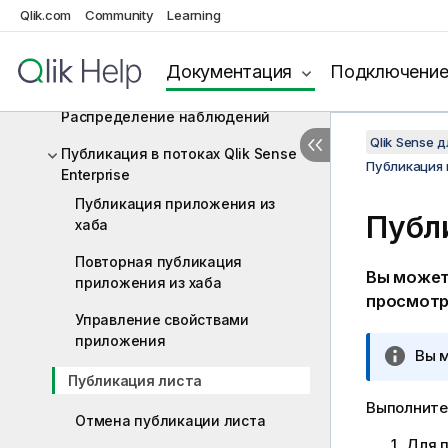
Совместное использование
Qlik.com
Community
Learning
наблюдений с помощью
повествования
Документация
Подключени
Публикация
Распределение наблюдений
Qlik Sense 
Публикация в потоках Qlik Sense
Публикация в
Enterprise
Публикация приложения из
Публ
хаба
Повторная публикация
Вы может
приложения из хаба
просмотр
Управление свойствами
приложения
П
Вы м
р
Публикация листа
и
Выполните
Отмена публикации листа
м
е
Для п