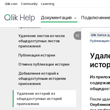
Qlik.com
Community
Learning
Отмена публикации листа
Добавление листов к
Документация
Подключени
общедоступным листам
приложения
Qlik Sense 
Удаление листов из числа
общедоступных листов
Публикация в
приложения
Удал
Публикация истории
исто
Отмена публикации истории
Добавление историй к
Из прило
общедоступным историям
содержав
приложения
общедост
Удаление историй из
общедоступных историй
После уда
приложения
Опубликов
она опубл