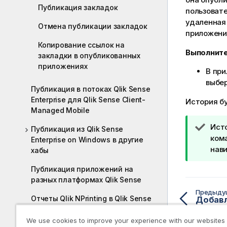
Публикация закладок
пользовате
удаленная 
Отмена публикации закладок
приложени
Копирование ссылок на
Выполните
закладки в опубликованных
приложениях
В пр
выбе
Публикация в потоках Qlik Sense
Enterprise для Qlik Sense Client-
История б
Managed Mobile
П
Ист
Публикация из Qlik Sense
р
ком
Enterprise on Windows в другие
и
нави
хабы
м
Публикация приложений на
е
разных платформах Qlik Sense
ч
Предыду
а
Отчеты Qlik NPrinting в Qlik Sense
н
и
Документы QlikView в Qlik Sense
We use cookies to improve your experience with our websites