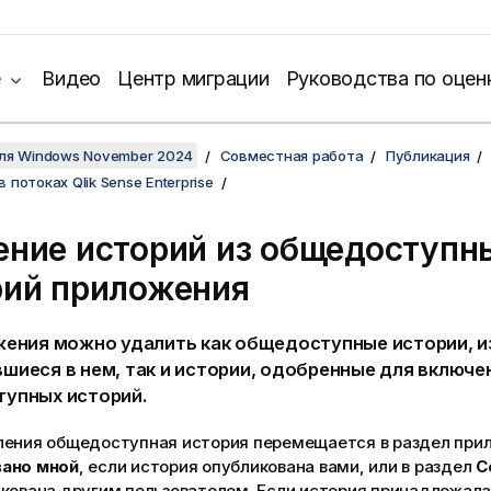
е
Видео
Центр миграции
Руководства по оцен
для Windows November 2024
Совместная работа
Публикация
 потоках Qlik Sense Enterprise
ение историй из общедоступн
рий приложения
жения можно удалить как общедоступные истории, и
шиеся в нем, так и истории, одобренные для включен
упных историй.
ления общедоступная история перемещается в раздел при
ано мной
, если история опубликована вами, или в раздел
С
икована другим пользователем. Если история принадлежал