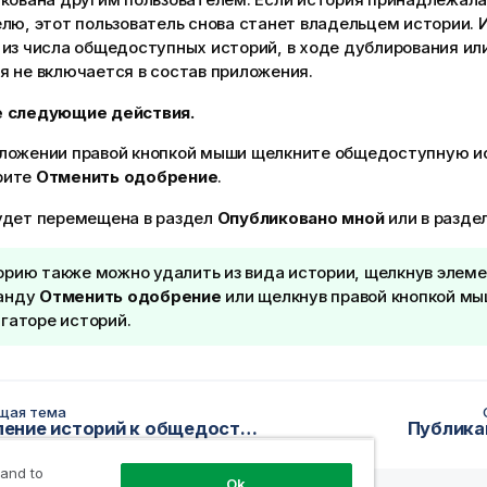
лю, этот пользователь снова станет владельцем истории. 
из числа общедоступных историй, в ходе дублирования ил
я не включается в состав приложения.
 следующие действия.
иложении правой кнопкой мыши щелкните общедоступную и
рите
Отменить одобрение
.
удет перемещена в раздел
Опубликовано мной
или в разде
орию также можно удалить из вида истории, щелкнув элем
анду
Отменить одобрение
или щелкнув правой кнопкой мы
гаторе историй.
щая тема
Добавление историй к общедоступным историям приложения
Публика
 and to
Ok