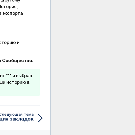
История,
и экспорта
сторию и
л
Сообщество
.
ент
и выбрав
ши историю в
Следующая тема
ция закладок