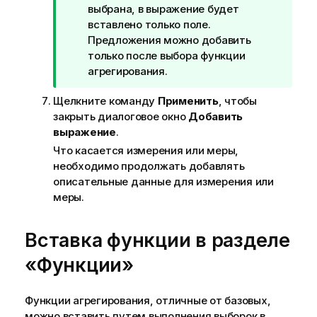
р
выбрана, в выражение будет
и
вставлено только поле.
м
Предложения можно добавить
е
только после выбора функции
ч
агрегирования.
а
Щелкните команду
Применить
, чтобы
н
закрыть диалоговое окно
Добавить
и
выражение
.
е
к
Что касается измерения или меры,
п
необходимо продолжать добавлять
о
описательные данные для измерения или
д
меры.
с
к
Вставка функции в разделе
а
з
«Функции»
к
е
Функции агрегирования, отличные от базовых,
можно вставить путем выполнения выборок в