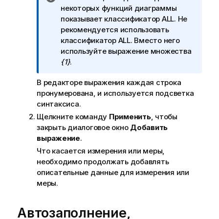
к
р
некоторых функций диаграммы
а
и
показывает классификатор
ALL
. Не
з
м
рекомендуется использовать
к
е
классификатор
ALL
. Вместо него
е
ч
используйте выражение множества
а
{1}
.
н
В редакторе выражения каждая строка
и
пронумерована, и используется подсветка
е
синтаксиса.
к
и
Щелкните команду
Применить
, чтобы
н
закрыть диалоговое окно
Добавить
ф
выражение
.
о
Что касается измерения или меры,
р
необходимо продолжать добавлять
м
описательные данные для измерения или
а
меры.
ц
и
Автозаполнение,
и