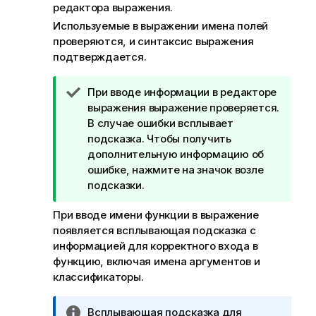
редактора выражения.
Используемые в выражении имена полей
проверяются, и синтаксис выражения
подтверждается.
П
При вводе информации в редакторе
р
выражения выражение проверяется.
и
В случае ошибки всплывает
м
подсказка. Чтобы получить
е
дополнительную информацию об
ч
ошибке, нажмите на значок возле
а
подсказки.
н
При вводе имени функции в выражение
и
появляется всплывающая подсказка с
е
информацией для корректного входа в
к
функцию, включая имена аргументов и
п
классификаторы.
о
д
с
П
Всплывающая подсказка для