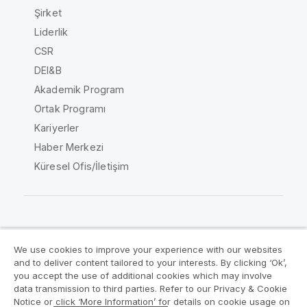
Şirket
Liderlik
CSR
DEI&B
Akademik Program
Ortak Programı
Kariyerler
Haber Merkezi
Küresel Ofis/İletişim
Qlik Topluluğu
We use cookies to improve your experience with our websites
and to deliver content tailored to your interests. By clicking ‘Ok’,
Yasal sözleşmeler
Ürün Koşulları
you accept the use of additional cookies which may involve
data transmission to third parties. Refer to our Privacy & Cookie
Legal Policies
Legal Policies
Notice or click ‘More Information’ for details on cookie usage on