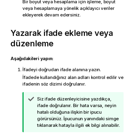
Bir boyut veya hesaplama için işleme, boyut
veya hesaplamaya yönelik açıklayıcı veriler
ekleyerek devam edersiniz.
Yazarak ifade ekleme veya
düzenleme
Aşağıdakileri yapın:
İfadeyi doğrudan ifade alanına yazın.
İfadede kullandığınız alan adları kontrol edilir ve
ifadenin söz dizimi doğrulanır.
İ
Siz ifade düzenleyicisine yazdıkça,
p
ifade doğrulanır. Bir hata varsa, neyin
u
hatalı olduğuna ilişkin bir ipucu
c
görürsünüz. İpucunun yanındaki simge
u
tıklanarak hatayla ilgili ek bilgi alınabilir.
n