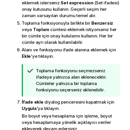
eklemek isterseniz
Set expression
(Set ifadesi)
onay kutusunu kullanın. Geçerli seçim her
zaman varsayılan durumu temel alır.
Toplama fonksiyonuyla birlikte bir
Benzersiz
veya
Toplam
cümlesi eklemek istiyorsanız her
bir cümle için onay kutularını kullanın. Her bir
cümle ayrı olarak kullanılabilir.
Alanı ve fonksiyonu ifade alanına eklemek için
Ekle
'ye tıklayın.
İ
Toplama fonksiyonu seçmezseniz
p
ifadeye yalnızca alan eklenecektir.
u
Cümleler yalnızca bir toplama
c
fonksiyonu seçerseniz eklenebilir.
u
İfade ekle
diyalog penceresini kapatmak için
n
Uygula
'ya tıklayın.
o
t
Bir boyut veya hesaplama için işleme, boyut
u
veya hesaplamaya yönelik açıklayıcı veriler
ekleyerek devam edersiniz.