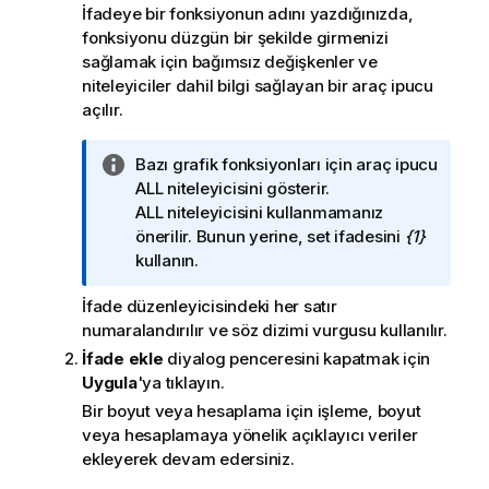
İfadeye bir fonksiyonun adını yazdığınızda,
o
fonksiyonu düzgün bir şekilde girmenizi
t
sağlamak için bağımsız değişkenler ve
u
niteleyiciler dahil bilgi sağlayan bir araç ipucu
açılır.
B
Bazı grafik fonksiyonları için araç ipucu
i
ALL
niteleyicisini gösterir.
l
ALL
niteleyicisini kullanmamanız
g
önerilir. Bunun yerine, set ifadesini
{1}
i
kullanın.
n
İfade düzenleyicisindeki her satır
o
numaralandırılır ve söz dizimi vurgusu kullanılır.
t
u
İfade ekle
diyalog penceresini kapatmak için
Uygula
'ya tıklayın.
Bir boyut veya hesaplama için işleme, boyut
veya hesaplamaya yönelik açıklayıcı veriler
ekleyerek devam edersiniz.