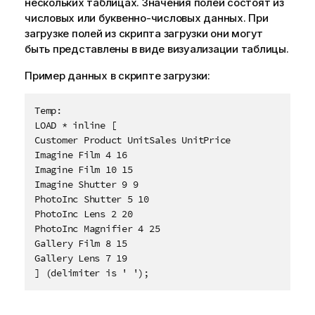
нескольких таблицах. Значения полей состоят из
числовых или буквенно-числовых данных. При
загрузке полей из скрипта загрузки они могут
быть представлены в виде визуализации таблицы.
Пример данных в скрипте загрузки:
Temp:

LOAD * inline [

Customer Product UnitSales UnitPrice

Imagine Film 4 16

Imagine Film 10 15

Imagine Shutter 9 9

PhotoInc Shutter 5 10

PhotoInc Lens 2 20

PhotoInc Magnifier 4 25

Gallery Film 8 15

Gallery Lens 7 19

] (delimiter is ' ');