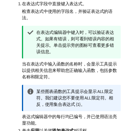
在表达式字段中直接键入表达式。
检查表达式中使用的字段名，并验证表达式的语
法。
提
在表达式编辑器中键入时，可以验证表达
示
式。如果有错误，则可看到错误内容的相
注
关提示。单击提示旁的图标可查看更多错
释
误信息。
当在表达式中输入函数的名称时，会显示工具提示
以提供相关信息来帮助您正确输入函数，包括参数
名称和限定符。
信
某些图表函数的工具提示会显示
ALL
限定
息
符。我们建议您不要使用
ALL
限定符。相
注
反，使用集合表达式
{1}
。
释
表达式编辑器中的每行均已编号，并已使用语法亮
显功能。
单击
应用
以关闭
添加表达式
对话框。