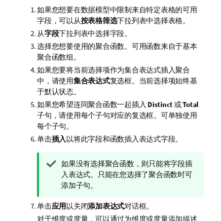
如果您想要在数据模型中限制来自特定表格的可用
字段，可以从
按表格筛选
下拉列表中选择表格。
从
字段
下拉列表中选择字段。
选择您想要使用的聚合函数。可用函数来自于基本
聚合函数组。
如果您要将当前选择项作为集合表达式插入聚合
中，请使用
集合表达式
复选框。当前选择项始终基
于默认状态。
如果您希望连同聚合函数一起插入
Distinct
或
Total
子句，请使用每个子句对应的复选框。可单独使用
每个子句。
单击
插入
以将此字段和函数插入表达式字段。
提
如果没有选择聚合函数，则只能将字段插
示
入表达式。只能在您选择了聚合函数时可
注
添加子句。
释
单击
应用
以关闭
添加表达式
对话框。
对于维度或度量，可以通过为维度或度量添加描述