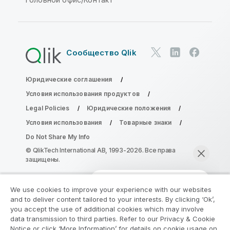
Сообщество Qlik
Юридические соглашения
Условия использования продуктов
Legal Policies
Юридические положения
Условия использования
Товарные знаки
Do Not Share My Info
© QlikTech International AB, 1993-2026. Все права
защищены.
We use cookies to improve your experience with our websites
Присоединяйтесь к программе
and to deliver content tailored to your interests. By clicking ‘Ok’,
модернизации аналитики
you accept the use of additional cookies which may involve
data transmission to third parties. Refer to our Privacy & Cookie
Notice or click ‘More Information’ for details on cookie usage on