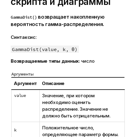
скриптa и диаграммы
возвращает накопленную
GammaDist()
вероятность гамма-распределения.
Синтаксис:
GammaDist(value, k, θ)
Возвращаемые типы данных:
число
Аргументы
Аргумент
Описание
value
Значение, при котором
необходимо оценить
распределение. Значение не
должно быть отрицательным.
Положительное число,
k
определяющее параметр формы.