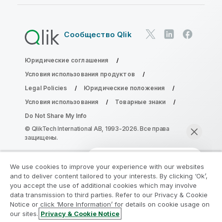
Сообщество Qlik
Юридические соглашения
Условия использования продуктов
Legal Policies
Юридические положения
Условия использования
Товарные знаки
Do Not Share My Info
© QlikTech International AB, 1993-2026. Все права
защищены.
We use cookies to improve your experience with our websites
Присоединяйтесь к программе
and to deliver content tailored to your interests. By clicking ‘Ok’,
модернизации аналитики
you accept the use of additional cookies which may involve
data transmission to third parties. Refer to our Privacy & Cookie
Notice or click ‘More Information’ for details on cookie usage on
Модернизируйте ваши важные приложения QlikView
our sites.
Privacy & Cookie Notice
без ущерба с помощью программы модернизации
Начать чат