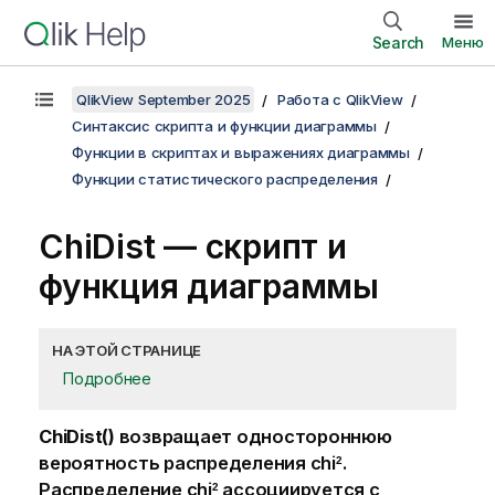
Search
Меню
QlikView September 2025
Работа с QlikView
Синтаксис скрипта и функции диаграммы
Функции в скриптах и выражениях диаграммы
Функции статистического распределения
ChiDist — скрипт и
функция диаграммы
НА ЭТОЙ СТРАНИЦЕ
Подробнее
ChiDist()
возвращает одностороннюю
вероятность распределения
chi
.
2
Распределение
chi
ассоциируется с
2