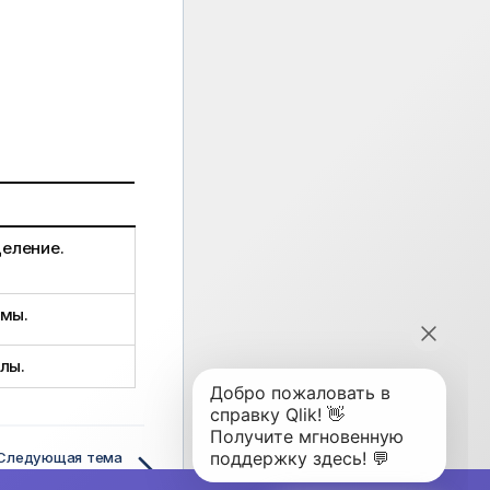
деление.
мы.
лы.
Следующая тема
GammaDist — функция скриптa и диаграммы