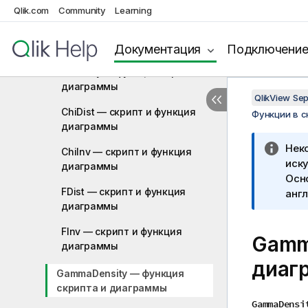
диаграммы
Qlik.com
Community
Learning
ChiDensity — функция скриптa
и диаграммы
Документация
Подключени
FDensity — функция скриптa и
диаграммы
QlikView Se
ChiDist — скрипт и функция
Функции в 
диаграммы
Нек
ChiInv — скрипт и функция
иску
диаграммы
Осн
FDist — скрипт и функция
англ
диаграммы
FInv — скрипт и функция
Gamm
диаграммы
диаг
GammaDensity — функция
скриптa и диаграммы
GammaDensi