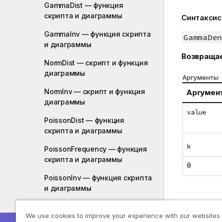
GammaDist — функция
скриптa и диаграммы
Синтаксис
GammaInv — функция скриптa
GammaDen
и диаграммы
Возвраща
NormDist — скрипт и функция
диаграммы
Аргументы
NormInv — скрипт и функция
Аргумен
диаграммы
value
PoissonDist — функция
скриптa и диаграммы
k
PoissonFrequency — функция
скриптa и диаграммы
θ
PoissonInv — функция скриптa
и диаграммы
TDensity — функция скриптa и
Предыду
FInv —
We use cookies to improve your experience with our websites
диаграммы