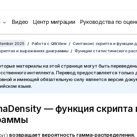
е
Видео
Центр миграции
Руководства по оцен
ptember 2025
Работа с QlikView
Синтаксис скрипта и функции 
скриптах и выражениях диаграммы
Функции статистического рас
оторые материалы на этой странице могут быть переведен
сственного интеллекта. Перевод предоставляется только 
овной и имеющей обязательную силу является версия доку
ийском языке.
aDensity — функция скриптa 
раммы
возвращает вероятность гамма-распределения.
ty()