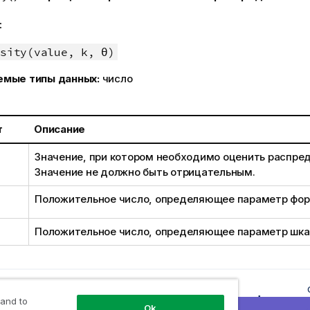
:
sity(value, k, θ)
емые типы данных:
число
т
Описание
Значение, при котором необходимо оценить распре
Значение не должно быть отрицательным.
Положительное число, определяющее параметр фор
Положительное число, определяющее параметр шка
щая тема
 скрипт и функция диаграммы
 and to
Ok