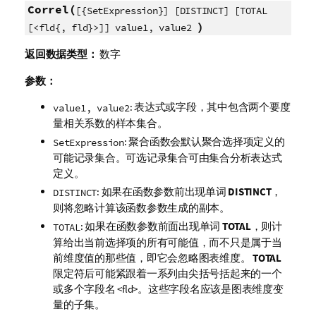
Correl(
[{SetExpression}] [DISTINCT] [TOTAL
)
[<fld{, fld}>]] value1, value2
返回数据类型：
数字
参数：
: 表达式或字段，其中包含两个要度
value1, value2
量相关系数的样本集合。
: 聚合函数会默认聚合选择项定义的
SetExpression
可能记录集合。可选记录集合可由集合分析表达式
定义。
: 如果在函数参数前出现单词
DISTINCT
，
DISTINCT
则将忽略计算该函数参数生成的副本。
: 如果在函数参数前面出现单词
TOTAL
，则计
TOTAL
算给出当前选择项的所有可能值，而不只是属于当
前维度值的那些值，即它会忽略图表维度。
TOTAL
限定符后可能紧跟着一系列由尖括号括起来的一个
或多个字段名
<fld>
。这些字段名应该是图表维度变
量的子集。