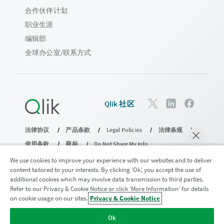
合作伙伴计划
职业生涯
编辑部
全球办公室/联系方式
Qlik 社区
法律协议
产品条款
Legal Policies
法律条规
使用条款
商标
Do Not Share My Info
版权所有 © 1993-2026 QlikTech International AB。保留所有权利。
We use cookies to improve your experience with our websites and to deliver
content tailored to your interests. By clicking ‘Ok’, you accept the use of
additional cookies which may involve data transmission to third parties.
Refer to our Privacy & Cookie Notice or click ‘More Information’ for details
加入分析现代化计划
on cookie usage on our sites.
Privacy & Cookie Notice
马上聊天
使用分析现代化计划实现现代化，同时不损害您宝贵的
Ok