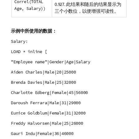
Correl(TOTAL
0.927. 此结果和随后的结果显示为
Age, Salary))
三个小数位，以便增强可读性。
示例中所使用的数据：
Salary:
LOAD * inline [
"Employee name"|Gender|Age|Salary
Aiden Charles|Male|20|25000
Brenda Davies|Male|25|32000
Charlotte Edberg|Female|45|56000
Daroush Ferrara|Male|31|29000
Eunice Goldblum|Female|31|32000
Freddy Halvorsen|Male|25|26000
Gauri Indu|Female|36|46000