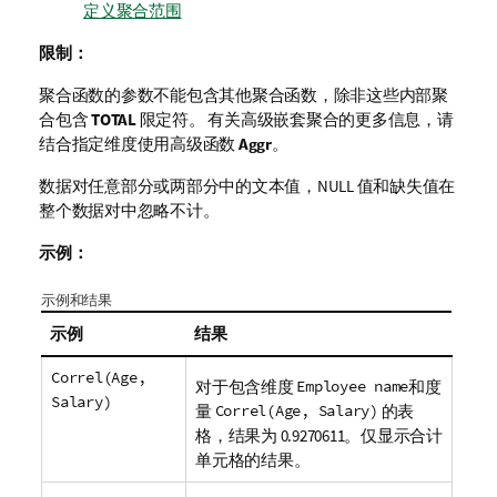
定义聚合范围
限制：
聚合函数的参数不能包含其他聚合函数，除非这些内部聚
合包含
TOTAL
限定符。 有关高级嵌套聚合的更多信息，请
结合指定维度使用高级函数
Aggr
。
数据对任意部分或两部分中的文本值，
NULL
值和缺失值在
整个数据对中忽略不计。
示例：
示例和结果
示例
结果
Correl(Age,
对于包含维度
Employee name
和度
Salary)
量
Correl(Age, Salary)
的表
格，结果为 0.9270611。仅显示合计
单元格的结果。