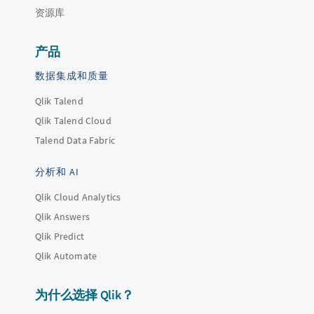
资源库
产品
数据集成和质量
Qlik Talend
Qlik Talend Cloud
Talend Data Fabric
分析和 AI
Qlik Cloud Analytics
Qlik Answers
Qlik Predict
Qlik Automate
为什么选择 Qlik？