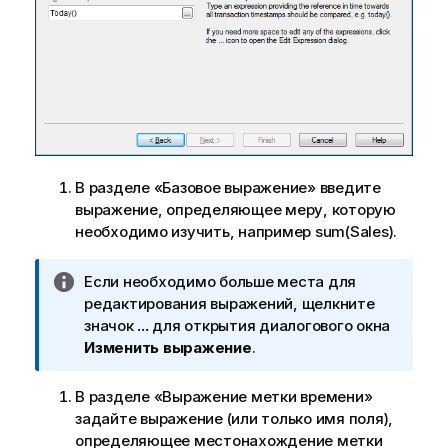
и
м
н
а
ф
ц
о
и
р
и
м
а
ц
и
В разделе «Базовое выражение» введите
и
выражение, определяющее меру, которую
необходимо изучить, например sum(Sales).
П
Если необходимо больше места для
р
редактирования выражений, щелкните
и
значок
...
для открытия диалогового окна
м
Изменить выражение
.
е
ч
В разделе «Выражение метки времени»
а
задайте выражение (или только имя поля),
н
определяющее местонахождение метки