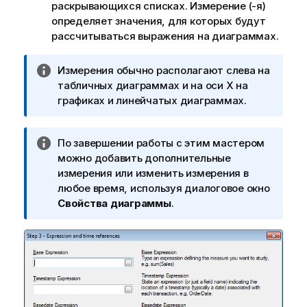
раскрывающихся списках. Измерение (-я)
определяет значения, для которых будут
рассчитываться выражения на диаграммах.
П
Измерения обычно располагают слева на
р
табличных диаграммах и на оси X на
и
графиках и линейчатых диаграммах.
м
е
П
По завершении работы с этим мастером
ч
р
можно добавить дополнительные
а
и
измерения или изменить измерения в
н
м
любое время, используя диалоговое окно
и
е
Свойства диаграммы
.
е
ч
к
а
и
н
н
и
ф
е
о
к
р