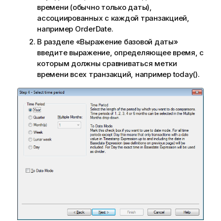
и
времени (обычно только даты),
е
ассоциированных с каждой транзакцией,
к
например OrderDate.
и
В разделе «Выражение базовой даты»
н
введите выражение, определяющее время, с
ф
которым должны сравниваться метки
о
времени всех транзакций, например today().
р
м
а
ц
и
и