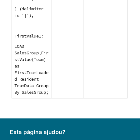
] (delimiter
is '|');
FirstValue1:
LOAD
SalesGroup,Fir
stValue(Team)
as
FirstTeamLoade
d Resident
TeamData Group
By SalesGroup;
Esta página ajudou?