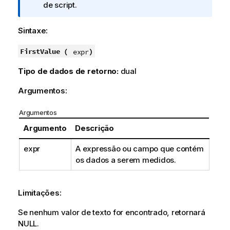
o
de script.
t
a
Sintaxe:
i
n
FirstValue (
)
expr
f
Tipo de dados de retorno:
dual
o
r
Argumentos:
m
a
Argumentos
t
Argumento
Descrição
i
v
expr
A expressão ou campo que contém
a
os dados a serem medidos.
Limitações:
Se nenhum valor de texto for encontrado, retornará
NULL
.