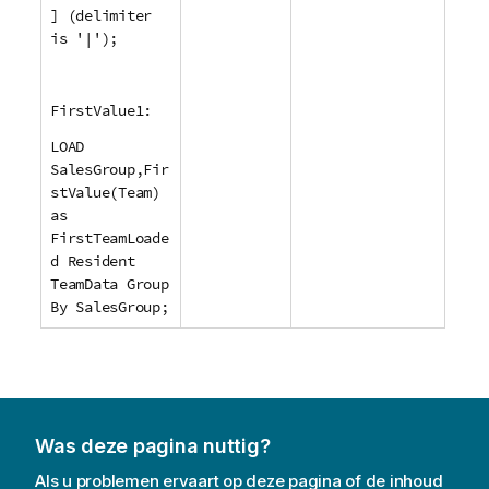
] (delimiter
is '|');
FirstValue1:
LOAD
SalesGroup,Fir
stValue(Team)
as
FirstTeamLoade
d Resident
TeamData Group
By SalesGroup;
Was deze pagina nuttig?
Als u problemen ervaart op deze pagina of de inhoud