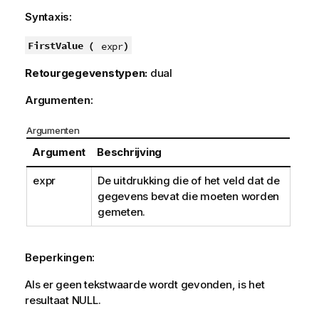
o
Syntaxis:
r
m
FirstValue (
)
expr
a
Retourgegevenstypen:
dual
t
i
Argumenten:
e
Argumenten
Argument
Beschrijving
expr
De uitdrukking die of het veld dat de
gegevens bevat die moeten worden
gemeten.
Beperkingen:
Als er geen tekstwaarde wordt gevonden, is het
resultaat
NULL
.