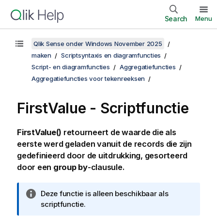
Search
Menu
Qlik Sense onder Windows November 2025
maken
Scriptsyntaxis en diagramfuncties
Script- en diagramfuncties
Aggregatiefuncties
Aggregatiefuncties voor tekenreeksen
FirstValue - Scriptfunctie
FirstValue()
retourneert de waarde die als
eerste werd geladen vanuit de records die zijn
gedefinieerd door de uitdrukking, gesorteerd
door een
group by
-clausule.
I
Deze functie is alleen beschikbaar als
n
scriptfunctie.
f