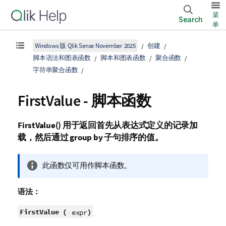
菜
Search
单
Windows 版 Qlik Sense November 2025
创建
脚本语法和图表函数
脚本和图表函数
聚合函数
字符串聚合函数
FirstValue - 脚本函数
FirstValue()
用于返回首先从表达式定义的记录加
载，然后通过
group by
子句排序的值。
信
此函数仅可用作脚本函数。
息
注
语法：
释
FirstValue (
)
expr