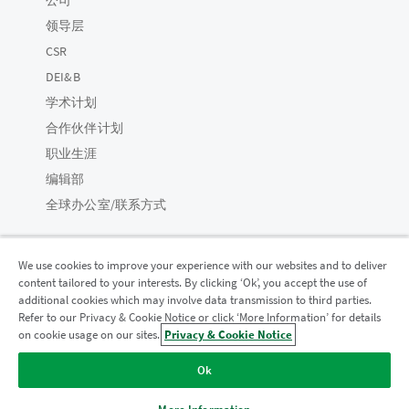
领导层
CSR
DEI&B
学术计划
合作伙伴计划
职业生涯
编辑部
全球办公室/联系方式
We use cookies to improve your experience with our websites and to deliver
content tailored to your interests. By clicking ‘Ok’, you accept the use of
Qlik 社区
additional cookies which may involve data transmission to third parties.
Refer to our Privacy & Cookie Notice or click ‘More Information’ for details
on cookie usage on our sites.
Privacy & Cookie Notice
法律协议
产品条款
Legal Policies
法律条规
Ok
使用条款
商标
Do Not Share My Info
版权所有 © 1993-2026 QlikTech International AB。保留所有权利。