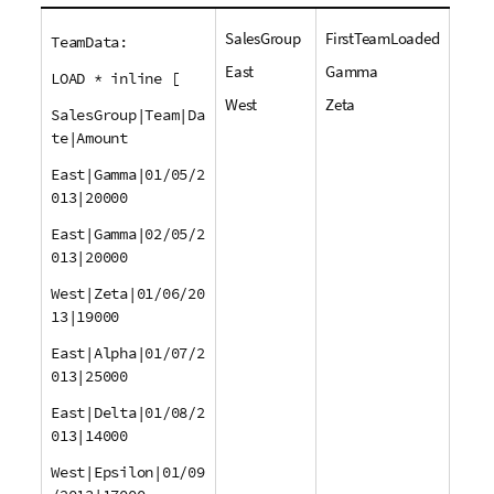
SalesGroup
FirstTeamLoaded
TeamData:
East
Gamma
LOAD * inline [
West
Zeta
SalesGroup|Team|Da
te|Amount
East|Gamma|01/05/2
013|20000
East|Gamma|02/05/2
013|20000
West|Zeta|01/06/20
13|19000
East|Alpha|01/07/2
013|25000
East|Delta|01/08/2
013|14000
West|Epsilon|01/09