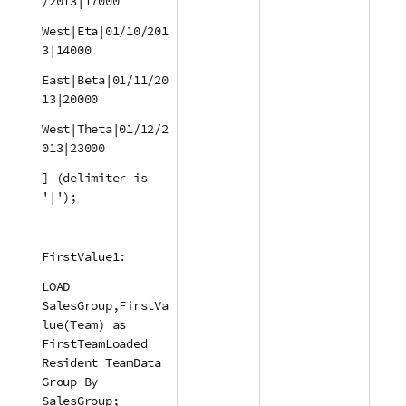
/2013|17000
West|Eta|01/10/201
3|14000
East|Beta|01/11/20
13|20000
West|Theta|01/12/2
013|23000
] (delimiter is
'|');
FirstValue1:
LOAD
SalesGroup,FirstVa
lue(Team) as
FirstTeamLoaded
Resident TeamData
Group By
SalesGroup;