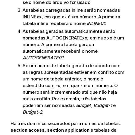
se o nome do arquivo for usado.
As tabelas carregadas inline serão nomeadas
INLINExx
, em que
xx
é um número. A primeira
tabela inline receberá o nome
INLINE01
.
As tabelas geradas automaticamente serão
nomeadas
AUTOGENERATExx
, em que
xx
é um
número. A primeira tabela gerada
automaticamente receberá o nome
AUTOGENERATE01
.
Se um nome de tabela gerado de acordo com
as regras apresentadas estiver em conflito com
um nome de tabela anterior, o nome é
estendido com -x, em que x é um número. O
número será incrementado até que não haja
mais conflito. Por exemplo, três tabelas
poderiam ser nomeadas
Budget
,
Budget-1
e
Budget-2
.
Há três domínios separados para nomes de tabelas:
section access
,
section application
e tabelas de