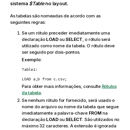
sistema
$Table
no layout.
As tabelas são nomeadas de acordo com as
seguintes regras:
Se um rótulo preceder imediatamente uma
declaração
LOAD
ou
SELECT
, o rótulo será
utilizado como nome da tabela. O rótulo deve
ser seguido por dois-pontos.
Exemplo:
Table1:
LOAD a,b from c.csv;
Para obter mais informações, consulte
Rótulos
da tabela
.
Se nenhum rótulo for fornecido, será usado o
nome do arquivo ou nome da tabela que segue
imediatamente a palavra-chave
FROM
na
declaração
LOAD
ou
SELECT
. São utilizados no
máximo 32 caracteres. A extensão é ignorada