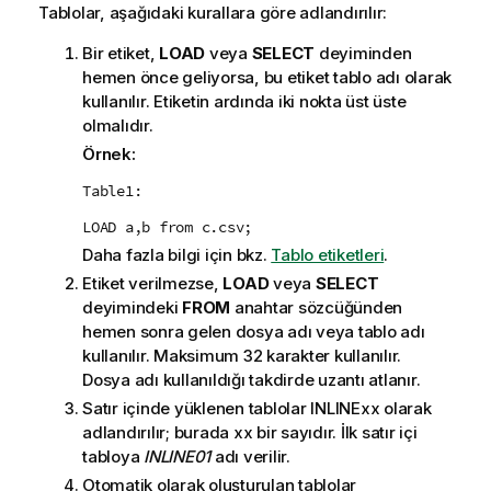
Tablolar, aşağıdaki kurallara göre adlandırılır:
Bir etiket,
LOAD
veya
SELECT
deyiminden
hemen önce geliyorsa, bu etiket tablo adı olarak
kullanılır. Etiketin ardında iki nokta üst üste
olmalıdır.
Örnek:
Table1:
LOAD a,b from c.csv;
Daha fazla bilgi için bkz.
Tablo etiketleri
.
Etiket verilmezse,
LOAD
veya
SELECT
deyimindeki
FROM
anahtar sözcüğünden
hemen sonra gelen dosya adı veya tablo adı
kullanılır. Maksimum 32 karakter kullanılır.
Dosya adı kullanıldığı takdirde uzantı atlanır.
Satır içinde yüklenen tablolar
INLINExx
olarak
adlandırılır; burada
xx
bir sayıdır. İlk satır içi
tabloya
INLINE01
adı verilir.
Otomatik olarak oluşturulan tablolar