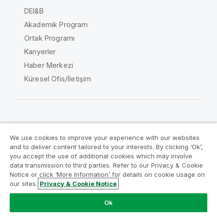
DEI&B
Akademik Program
Ortak Programı
Kariyerler
Haber Merkezi
Küresel Ofis/İletişim
Qlik Topluluğu
We use cookies to improve your experience with our websites
and to deliver content tailored to your interests. By clicking ‘Ok’,
Yasal sözleşmeler
Ürün Koşulları
you accept the use of additional cookies which may involve
data transmission to third parties. Refer to our Privacy & Cookie
Legal Policies
Legal Policies
Notice or click ‘More Information’ for details on cookie usage on
Kullanım koşulları
Ticari markalar
our sites.
Privacy & Cookie Notice
Do Not Share My Info
Ok
Telif Hakkı © 1993-2026 QlikTech International AB. Tüm
hakları saklıdır.