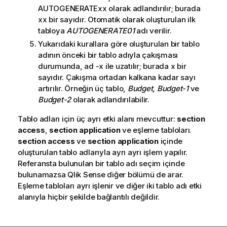
AUTOGENERATExx
olarak adlandırılır; burada
xx
bir sayıdır. Otomatik olarak oluşturulan ilk
tabloya
AUTOGENERATE01
adı verilir.
Yukarıdaki kurallara göre oluşturulan bir tablo
adının önceki bir tablo adıyla çakışması
durumunda, ad -x ile uzatılır; burada x bir
sayıdır. Çakışma ortadan kalkana kadar sayı
artırılır. Örneğin üç tablo,
Budget
,
Budget-1
ve
Budget-2
olarak adlandırılabilir.
Tablo adları için üç ayrı etki alanı mevcuttur:
section
access
,
section application
ve eşleme tabloları.
section access
ve
section application
içinde
oluşturulan tablo adlarıyla ayrı ayrı işlem yapılır.
Referansta bulunulan bir tablo adı seçim içinde
bulunamazsa
Qlik Sense
diğer bölümü de arar.
Eşleme tabloları ayrı işlenir ve diğer iki tablo adı etki
alanıyla hiçbir şekilde bağlantılı değildir.