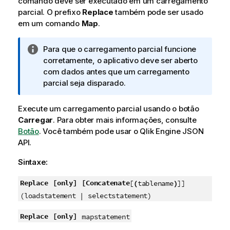
comando deve ser executado em um carregamento
parcial. O prefixo
Replace
também pode ser usado
em um comando
Map
.
N
Para que o carregamento parcial funcione
o
corretamente, o aplicativo deve ser aberto
t
com dados antes que um carregamento
a
parcial seja disparado.
i
n
Execute um carregamento parcial usando o botão
f
Carregar
.
Para obter mais informações, consulte
o
Botão
.
Você também pode usar o
Qlik Engine JSON
r
API
.
m
Sintaxe:
a
t
Replace
[only]
[Concatenate
[
(
tablename
)
]]
i
v
(loadstatement | selectstatement)
a
Replace
[only]
mapstatement