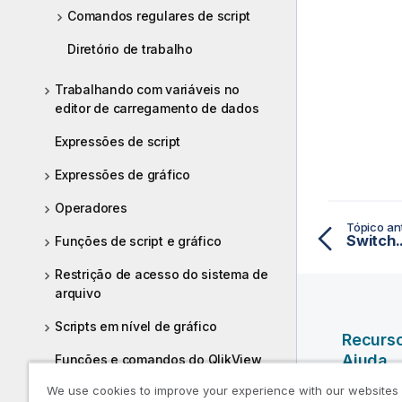
Comandos regulares de script
Diretório de trabalho
Trabalhando com variáveis no
editor de carregamento de dados
Expressões de script
Expressões de gráfico
Operadores
Tópico ant
Switch.
Funções de script e gráfico
Restrição de acesso do sistema de
arquivo
Scripts em nível de gráfico
Recurs
Ajuda
Funções e comandos do QlikView
não suportados em Qlik Sense
We use cookies to improve your experience with our websites
Vídeos da