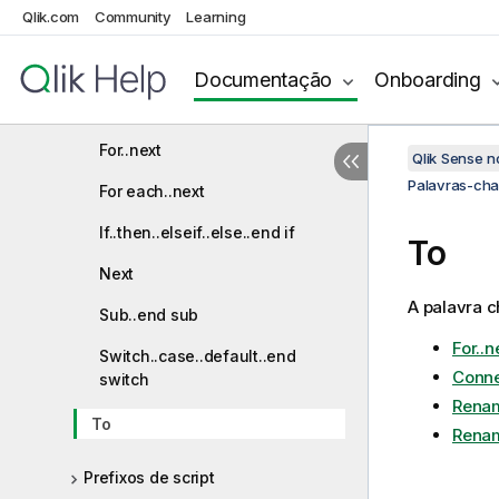
Qlik.com
Community
Learning
End
Exit
Documentação
Onboarding
Exit script
For..next
Qlik Sense 
Palavras-cha
For each..next
If..then..elseif..else..end if
To
Next
A palavra c
Sub..end sub
For..n
Switch..case..default..end
Conn
switch
Renam
To
Renam
Prefixos de script