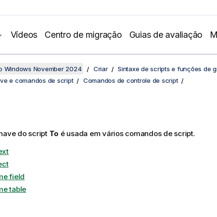
Vídeos
Centro de migração
Guias de avaliação
M
no Windows November 2024
Criar
Sintaxe de scripts e funções de g
ve e comandos de script
Comandos de controle de script
have do script
To
é usada em vários comandos de script.
ext
ect
e field
e table