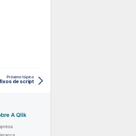
Próximo tópico
fixos de script
bre A Qlik
presa
derança