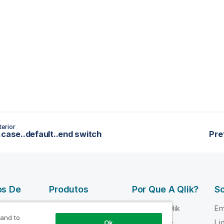
erior
.case..default..end switch
Pre
os De
Produtos
Por Que A Qlik?
So
DATA
Por que a Qlik
Em
INTEGRATION
 and to
 Qlik
Confiança e
Li
Ok
AND QUALITY