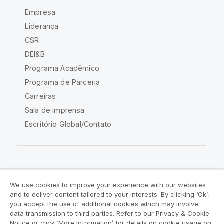
Empresa
Liderança
CSR
DEI&B
Programa Acadêmico
Programa de Parceria
Carreiras
Sala de imprensa
Escritório Global/Contato
Comunidade Qlik
We use cookies to improve your experience with our websites
and to deliver content tailored to your interests. By clicking ‘Ok’,
Acordos legais
Termos do produto
you accept the use of additional cookies which may involve
data transmission to third parties. Refer to our Privacy & Cookie
Legal Policies
Políticas Legais
Notice or click ‘More Information’ for details on cookie usage on