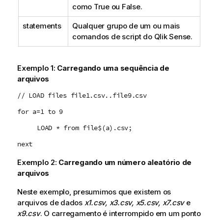
como
True
ou
False
.
statements
Qualquer grupo de um ou mais
comandos de script do
Qlik Sense
.
Exemplo 1:
Carregando uma sequência de
arquivos
// LOAD files file1.csv..file9.csv
for a=1 to 9
LOAD * from file$(a).csv;
next
Exemplo 2:
Carregando um número aleatório de
arquivos
Neste exemplo, presumimos que existem os
arquivos de dados
x1.csv, x3.csv, x5.csv, x7.csv
e
x9.csv
. O carregamento é interrompido em um ponto