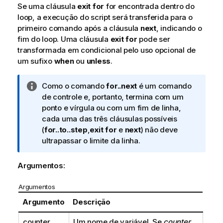
Se uma cláusula
exit for
for encontrada dentro do
loop, a execução do script será transferida para o
primeiro comando após a cláusula
next
, indicando o
fim do loop. Uma cláusula
exit for
pode ser
transformada em condicional pelo uso opcional de
um sufixo
when
ou
unless
.
N
Como o comando
for..next
é um comando
o
de controle e, portanto, termina com um
t
ponto e vírgula ou com um fim de linha,
a
cada uma das três cláusulas possíveis
i
(
for..to..step
,
exit for
e
next
) não deve
n
ultrapassar o limite da linha.
f
o
Argumentos:
r
m
Argumentos
a
Argumento
Descrição
t
i
counter
Um nome de variável. Se
counter