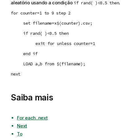
aleatório usando a condição
.
if rand( )<0.5 then
for counter=1 to 9 step 2
set filename=x$(counter).csv;
if rand( )<0.5 then
exit for unless counter=1
end if
LOAD a,b from $(filename);
next
Saiba mais
For each..next
Next
To