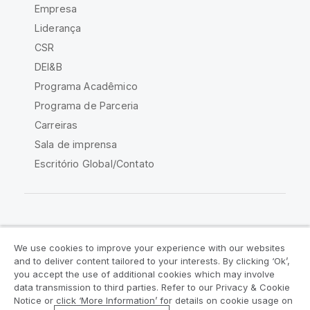
Empresa
Liderança
CSR
DEI&B
Programa Acadêmico
Programa de Parceria
Carreiras
Sala de imprensa
Escritório Global/Contato
Comunidade Qlik
We use cookies to improve your experience with our websites
and to deliver content tailored to your interests. By clicking ‘Ok’,
Acordos legais
Termos do produto
you accept the use of additional cookies which may involve
data transmission to third parties. Refer to our Privacy & Cookie
Legal Policies
Políticas Legais
Notice or click ‘More Information’ for details on cookie usage on
Termos de uso
Marcas comerciais