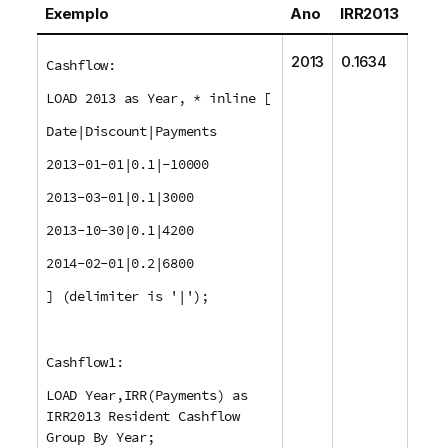
Exemplo
Ano
IRR2013
2013
0.1634
Cashflow:
LOAD 2013 as Year, * inline [
Date|Discount|Payments
2013-01-01|0.1|-10000
2013-03-01|0.1|3000
2013-10-30|0.1|4200
2014-02-01|0.2|6800
] (delimiter is '|');
Cashflow1:
LOAD Year,IRR(Payments) as
IRR2013 Resident Cashflow
Group By Year;