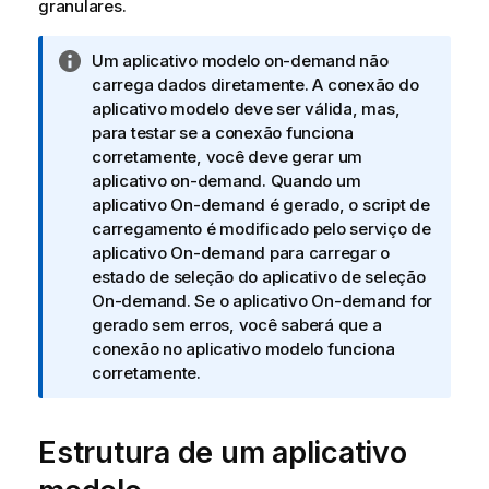
granulares.
N
Um aplicativo modelo on-demand não
o
carrega dados diretamente. A conexão do
t
aplicativo modelo deve ser válida, mas,
a
para testar se a conexão funciona
i
corretamente, você deve gerar um
n
aplicativo on-demand. Quando um
f
aplicativo On-demand é gerado, o script de
o
carregamento é modificado pelo serviço de
r
aplicativo On-demand para carregar o
m
estado de seleção do aplicativo de seleção
a
On-demand. Se o aplicativo On-demand for
t
gerado sem erros, você saberá que a
i
conexão no aplicativo modelo funciona
v
corretamente.
a
Estrutura de um aplicativo