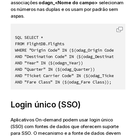
associações
odagn_<Nome do campo>
selecionam
os números nas duplas e os usam por padrão sem
aspas.
Copiar 
SQL SELECT *

FROM FlightDB.Flights

WHERE "Origin Code" IN ($(odag_Origin Code))

AND "Destination Code" IN ($(odag_Destination Code))
AND "Year" IN ($(odagn_Year))

AND "Quarter" IN ($(odag_Quarter))

AND "Ticket Carrier Code" IN ($(odag_Ticket Carrier 
Login único (SSO)
Aplicativos On-demand podem usar
login único
(SSO)
com fontes de dados que oferecem suporte
para
SSO
. O mecanismo e a fonte de dados devem