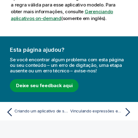
a
a regra válida para esse aplicativo modelo.
Para
obter mais informações, consulte
Gerenciando
aplicativos on-demand
(somente em inglês)
.
Esta página ajudou?
Se você encontrar algum problema com esta página
ou seu conteúdo – um erro de digitação, uma etapa
ausente ou um erro técnico – avise-nos!
Deixe seu feedback aqui
Criando um aplicativo de seleção On-demand
Vinculando expressões em aplicativos modelo On-Demand