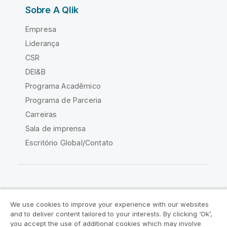
Sobre A Qlik
Empresa
Liderança
CSR
DEI&B
Programa Acadêmico
Programa de Parceria
Carreiras
Sala de imprensa
Escritório Global/Contato
Comunidade Qlik
We use cookies to improve your experience with our websites
and to deliver content tailored to your interests. By clicking ‘Ok’,
Acordos legais
Termos do produto
you accept the use of additional cookies which may involve