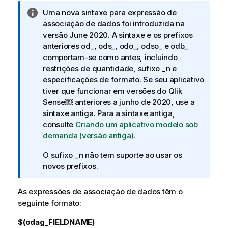
f
N
Uma nova sintaxe para expressão de
o
o
associação de dados foi introduzida na
r
t
versão June 2020. A sintaxe e os prefixos
m
a
anteriores
od_
,
ods_
,
odo_
,
odso_
e
odb_
a
i
comportam-se como antes, incluindo
t
n
restrições de quantidade, sufixo _n e
i
f
especificações de formato. Se seu aplicativo
v
o
tiver que funcionar em versões do
Qlik
a
r
Sense
￼ anteriores a junho de 2020, use a
m
sintaxe antiga. Para a sintaxe antiga,
a
consulte
Criando um aplicativo modelo sob
t
demanda (versão antiga)
.
i
O sufixo _n não tem suporte ao usar os
v
novos prefixos.
a
As expressões de associação de dados têm o
seguinte formato:
$(odag_FIELDNAME)