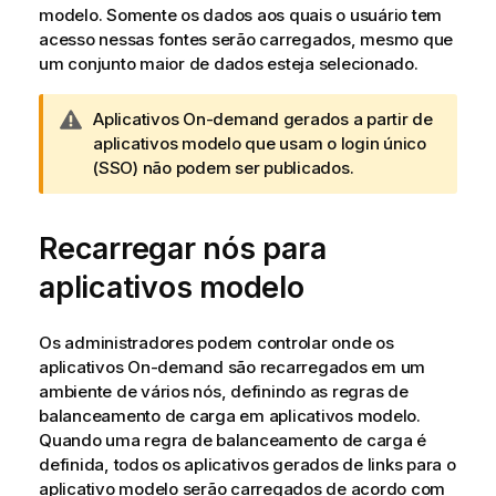
modelo. Somente os dados aos quais o usuário tem
acesso nessas fontes serão carregados, mesmo que
um conjunto maior de dados esteja selecionado.
N
Aplicativos On-demand gerados a partir de
o
aplicativos modelo que usam o
login único
t
(SSO)
não podem ser publicados.
a
d
Recarregar nós para
e
a
aplicativos modelo
d
v
e
Os administradores podem controlar onde os
r
aplicativos On-demand são recarregados em um
t
ambiente de vários nós, definindo as regras de
ê
balanceamento de carga em aplicativos modelo.
n
Quando uma regra de balanceamento de carga é
c
definida, todos os aplicativos gerados de links para o
i
aplicativo modelo serão carregados de acordo com