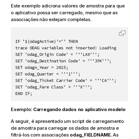
Este exemplo adiciona valores de amostra para que
o aplicativo possa ser carregado, mesmo que as
associações não estejam completas.
Copiar 
IF '$(odagActive)'='' THEN

trace ODAG variables not inserted! Loading sample da
SET 'odag_Origin Code' = '''LAX''';

SET 'odag_Destination Code' = '''JFK''';

SET odagn_Year = 2015;

SET odag_Quarter = '''1''';

SET 'odag_Ticket Carrier Code' = '''CA''';

SET 'odag_Fare Class' = '''X''';

Exemplo:
Carregando dados no aplicativo modelo
A seguir, é apresentado um script de carregamento
de amostra para carregar os dados de amostra e
filtrá-los com associações
odag_FIELDNAME
. As