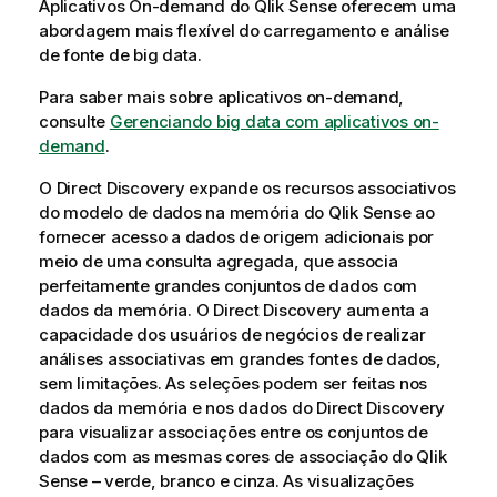
Aplicativos On-demand do
Qlik Sense
oferecem uma
n
abordagem mais flexível do carregamento e análise
f
de fonte de big data.
o
Para saber mais sobre aplicativos on-demand,
r
consulte
m
Gerenciando big data com aplicativos on-
demand
a
.
t
O
Direct Discovery
expande os recursos associativos
i
do modelo de dados na memória do
Qlik Sense
ao
v
fornecer acesso a dados de origem adicionais por
a
meio de uma consulta agregada, que associa
perfeitamente grandes conjuntos de dados com
dados da memória. O
Direct Discovery
aumenta a
capacidade dos usuários de negócios de realizar
análises associativas em grandes fontes de dados,
sem limitações. As seleções podem ser feitas nos
dados da memória e nos dados do
Direct Discovery
para visualizar associações entre os conjuntos de
dados com as mesmas cores de associação do
Qlik
Sense
– verde, branco e cinza. As visualizações