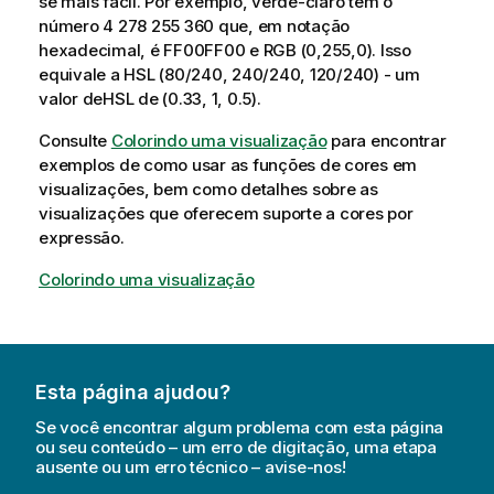
se mais fácil. Por exemplo, verde-claro tem o
r
número 4 278 255 360 que, em notação
m
hexadecimal, é
FF00FF00
e
RGB (0,255,0)
. Isso
a
equivale a
HSL (80/240, 240/240, 120/240)
- um
t
valor de
HSL
de
(0.33, 1, 0.5)
.
i
Consulte
v
Colorindo uma visualização
para encontrar
exemplos de como usar as funções de cores em
a
visualizações, bem como detalhes sobre as
visualizações que oferecem suporte a cores por
expressão.
Colorindo uma visualização
Esta página ajudou?
Se você encontrar algum problema com esta página
ou seu conteúdo – um erro de digitação, uma etapa
ausente ou um erro técnico – avise-nos!