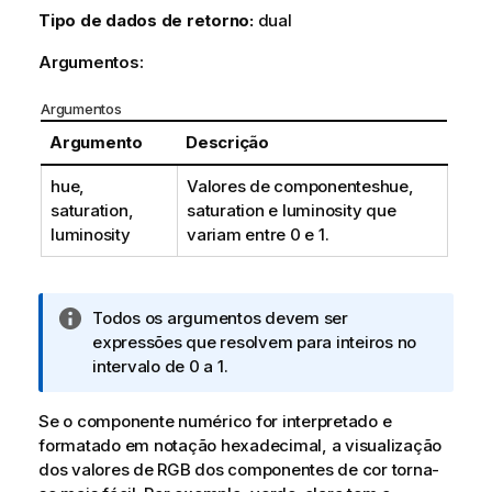
Tipo de dados de retorno:
dual
Argumentos:
Argumentos
Argumento
Descrição
hue,
Valores de componentes
hue
,
saturation,
saturation
e
luminosity
que
luminosity
variam entre 0 e 1.
N
Todos os argumentos devem ser
o
expressões que resolvem para inteiros no
t
intervalo de 0 a 1.
a
i
Se o componente numérico for interpretado e
n
formatado em notação hexadecimal, a visualização
f
dos valores de
RGB
dos componentes de cor torna-
o