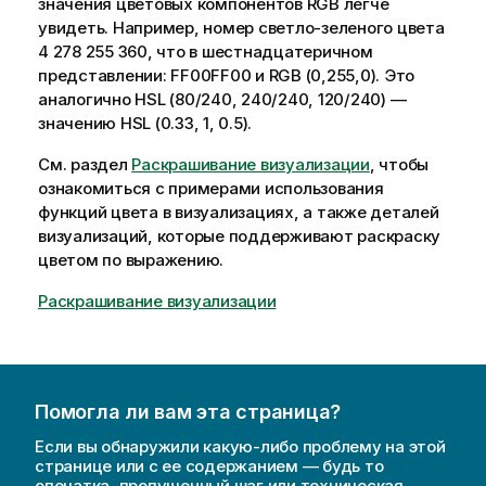
значения цветовых компонентов
RGB
легче
н
увидеть. Например, номер светло-зеленого цвета
и
4 278 255 360, что в шестнадцатеричном
е
представлении:
FF00FF00
и
RGB (0,255,0)
. Это
к
аналогично
HSL (80/240, 240/240, 120/240)
—
и
значению
HSL
(0.33, 1, 0.5)
.
н
См. раздел
ф
Раскрашивание визуализации
, чтобы
ознакомиться с примерами использования
о
функций цвета в визуализациях, а также деталей
р
визуализаций, которые поддерживают раскраску
м
цветом по выражению.
а
ц
Раскрашивание визуализации
и
и
Помогла ли вам эта страница?
Если вы обнаружили какую-либо проблему на этой
странице или с ее содержанием — будь то
опечатка, пропущенный шаг или техническая