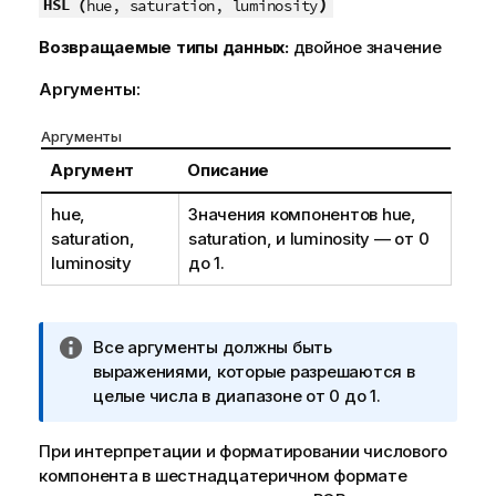
)
HSL (
hue, saturation, luminosity
Возвращаемые типы данных:
двойное значение
Аргументы:
Аргументы
Аргумент
Описание
hue,
Значения компонентов
hue
,
saturation,
saturation
, и
luminosity
— от 0
luminosity
до 1.
П
Все аргументы должны быть
р
выражениями, которые разрешаются в
и
целые числа в диапазоне от 0 до 1.
м
е
При интерпретации и форматировании числового
ч
компонента в шестнадцатеричном формате
а