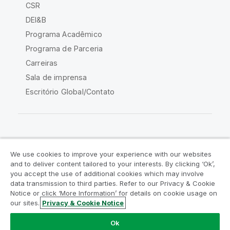
CSR
DEI&B
Programa Acadêmico
Programa de Parceria
Carreiras
Sala de imprensa
Escritório Global/Contato
Comunidade Qlik
We use cookies to improve your experience with our websites
and to deliver content tailored to your interests. By clicking ‘Ok’,
Acordos legais
Termos do produto
you accept the use of additional cookies which may involve
data transmission to third parties. Refer to our Privacy & Cookie
Legal Policies
Políticas Legais
Notice or click ‘More Information’ for details on cookie usage on
Termos de uso
Marcas comerciais
our sites.
Privacy & Cookie Notice
Do Not Share My Info
Ok
Copyright © 1993-2026 QlikTech International AB. Todos os