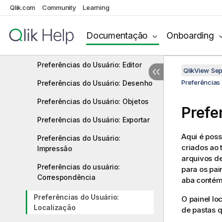
Qlik.com
Community
Learning
Comandos de Menu
Preferências do Usuário: Geral
Documentação
Onboarding
Preferências do Usuário: Salvar
Preferências do Usuário: Editor
QlikView Se
Preferências 
Preferências do Usuário: Desenho
Preferências do Usuário: Objetos
Prefe
Preferências do Usuário: Exportar
Aqui é poss
Preferências do Usuário:
criados ao 
Impressão
arquivos d
Preferências do usuário:
para os pai
Correspondência
aba contém
Preferências do Usuário:
O painel lo
Localização
de pastas 