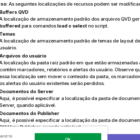
rso
: As seguintes localizações de recursos podem ser modifica
Buffers QVD
A localização de armazenamento padrão dos arquivos QVD gera
buffered
para comandos
load
e
select
no script.
Temas
A localização de armazenamento padrão de temas de layout de
usuário.
Arquivos do usuário
A localização da pasta raiz padrão em que estão armazenadas 
contêm marcadores, relatórios e alertas do usuário. Observe qu
essa localização sem mover o conteúdo da pasta, os marcadores
os alertas do usuário existentes serão perdidos.
Documentos do Server
Aqui, é possível especificar a localização da pasta de documen
Server, quando aplicável.
Documentos do Publisher
Aqui, é possível especificar a localização da pasta de docume
QlikView Publisher, quando aplicável.
QlikView Management Console (URL)
 and to
Ok