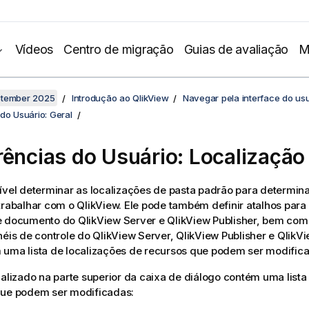
Vídeos
Centro de migração
Guias de avaliação
M
ptember 2025
Introdução ao QlikView
Navegar pela interface do us
do Usuário: Geral
rências do Usuário: Localização
ível determinar as localizações de pasta padrão para determin
trabalhar com o QlikView. Ele pode também definir atalhos para
e documento do QlikView Server e QlikView Publisher, bem com
néis de controle do QlikView Server, QlikView Publisher e QlikV
 uma lista de localizações de recursos que podem ser modific
calizado na parte superior da caixa de diálogo contém uma lista
que podem ser modificadas: