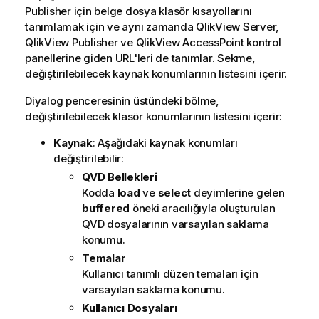
Publisher için belge dosya klasör kısayollarını
tanımlamak için ve aynı zamanda QlikView Server,
QlikView Publisher ve QlikView AccessPoint kontrol
panellerine giden URL'leri de tanımlar. Sekme,
değiştirilebilecek kaynak konumlarının listesini içerir.
Diyalog penceresinin üstündeki bölme,
değiştirilebilecek klasör konumlarının listesini içerir:
Kaynak
: Aşağıdaki kaynak konumları
değiştirilebilir:
QVD Bellekleri
Kodda
load
ve
select
deyimlerine gelen
buffered
öneki aracılığıyla oluşturulan
QVD dosyalarının varsayılan saklama
konumu.
Temalar
Kullanıcı tanımlı düzen temaları için
varsayılan saklama konumu.
Kullanıcı Dosyaları