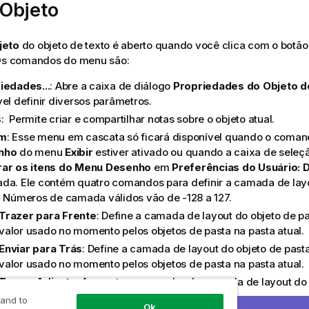
Objeto
jeto
do objeto de texto é aberto quando você clica com o botão
 Os comandos do menu são:
iedades...
: Abre a caixa de diálogo
Propriedades do Objeto d
vel definir diversos parâmetros.
s
: Permite criar e compartilhar notas sobre o objeto atual.
m
: Esse menu em cascata só ficará disponível quando o coma
nho
do menu
Exibir
estiver ativado ou quando a caixa de sele
ar os itens do Menu Desenho
em
Preferências do Usuário: 
da. Ele contém quatro comandos para definir a camada de layo
. Números de camada válidos vão de -128 a 127.
Trazer para Frente
: Define a camada de layout do objeto de p
valor usado no momento pelos objetos de pasta na pasta atual.
Enviar para Trás
: Define a camada de layout do objeto de pas
valor usado no momento pelos objetos de pasta na pasta atual.
Trazer Adiante
: Aumenta um no valor da camada de layout do 
valor máximo é 127.
 and to
Ok