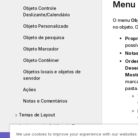
Menu 
Objeto Controle
Deslizante/Calendário
O menu
Ob
Objeto Personalizado
no objeto.
Objeto de pesquisa
Propr
possí
Objeto Marcador
Nota
Objeto Contêiner
Orde
Dese
Objetos locais e objetos de
Mostr
servidor
marca
pasta
Ações
Notas e Comentários
Temas de Layout
Assistente de Gráfico de Tempo
We use cookies to improve your experience with our websites
Assistente de Gráfico Estatístico