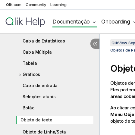
Qlik.com
Community
Learning
Assistente de Gráfico Rápido
Documentação
Onboarding
Objetos de Pasta
Lista
Caixa de Estatísticas
QlikView Se
Objetos de P
Caixa Múltipla
Tabela
Objet
Gráficos
Objetos de 
Caixa de entrada
Eles podem
áreas cober
Seleções atuais
Ao clicar c
Botão
Menu Obje
Objeto de texto
objeto de te
Objeto de Linha/Seta