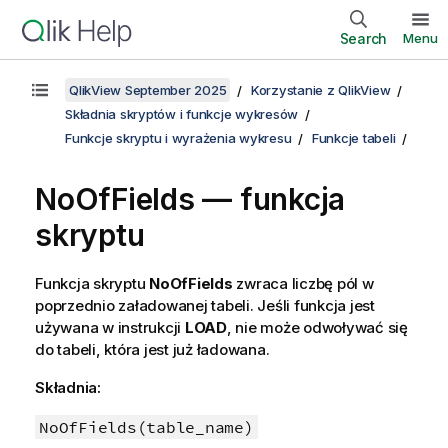
Search
Menu
QlikView September 2025
Korzystanie z QlikView
Składnia skryptów i funkcje wykresów
Funkcje skryptu i wyrażenia wykresu
Funkcje tabeli
NoOfFields — funkcja
skryptu
Funkcja skryptu
NoOfFields
zwraca liczbę pól w
poprzednio załadowanej tabeli. Jeśli funkcja jest
używana w instrukcji
LOAD
, nie może odwoływać się
do tabeli, która jest już ładowana.
Składnia:
NoOfFields(table_name)