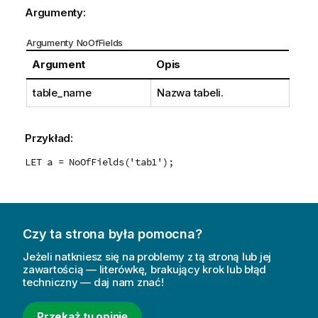
Argumenty:
Argumenty NoOfFields
Argument
Opis
table_name
Nazwa tabeli.
Przykład:
LET a = NoOfFields('tab1');
Czy ta strona była pomocna?
Jeżeli natkniesz się na problemy z tą stroną lub jej
zawartością — literówkę, brakujący krok lub błąd
techniczny — daj nam znać!
Przekaż tu opinię