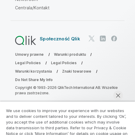
Centrala/Kontakt
Społeczność Qlik
Umowy prawne
Warunki produktu
Legal Policies
Legal Policies
Warunki korzystania
Znaki towarowe
Do Not Share My Info
Copyright © 1993-2026 QlikTech International AB. Wszelkie
prawa zastrzeżone.
We use cookies to improve your experience with our websites
Dołącz do Programu Modernizacji
and to deliver content tailored to your interests. By clicking ‘Ok’,
Analityki
you accept the use of additional cookies which may involve
data transmission to third parties. Refer to our Privacy & Cookie
Notice or click ‘More Information’ for details on cookie usage on