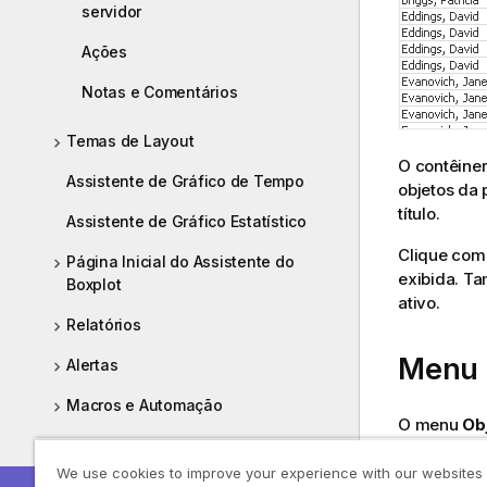
servidor
Ações
Notas e Comentários
Temas de Layout
O contêiner
Assistente de Gráfico de Tempo
objetos da 
título.
Assistente de Gráfico Estatístico
Clique com 
Página Inicial do Assistente do
exibida. T
Boxplot
ativo.
Relatórios
Menu 
Alertas
Macros e Automação
O menu
Ob
objeto. Os
Descobrindo e analisando
We use cookies to improve your experience with our websites