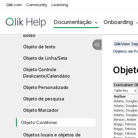
Gráficos
Qlik.com
Community
Learning
Caixa de entrada
Documentação
Onboarding
Seleções atuais
Botão
QlikView Se
Objeto de texto
Objetos de P
Objeto de Linha/Seta
Objet
Objeto Controle
Deslizante/Calendário
Objeto Personalizado
Objeto de pesquisa
Objeto Marcador
Objeto Contêiner
Objetos locais e objetos de