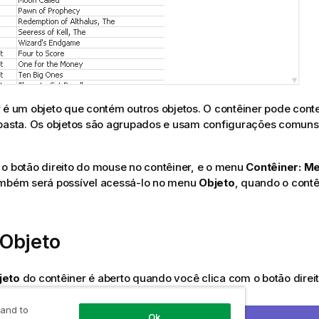
 é um objeto que contém outros objetos. O contêiner pode conte
pasta. Os objetos são agrupados e usam configurações comuns 
o botão direito do mouse no contêiner, e o menu
Contêiner: M
ambém será possível acessá-lo no menu
Objeto
, quando o contêi
Objeto
jeto
do contêiner é aberto quando você clica com o botão dire
 comandos do menu são:
 and to
Ok