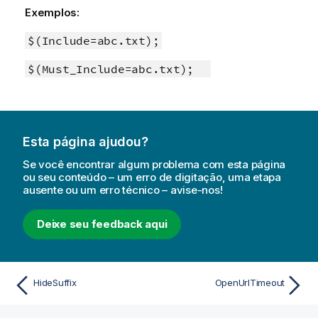
a
Exemplos:
i
n
$(Include=abc.txt);
f
$(Must_Include=abc.txt);
o
r
m
a
t
Esta página ajudou?
i
Se você encontrar algum problema com esta página
v
ou seu conteúdo – um erro de digitação, uma etapa
a
ausente ou um erro técnico – avise-nos!
Deixe seu feedback aqui
HideSuffix
OpenUrlTimeout